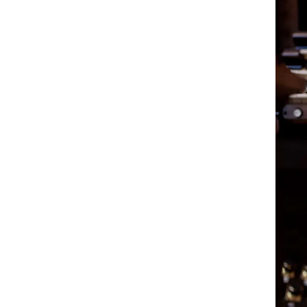
Nyansatt på NMH
Refusjon av utlegg
FORSKNING OG
UTVIKLINGSARBEID
Om FoU på NMH
Livet rundt FoU
For ph.d.-programmet i kunstnerisk
utviklingsarbeid
For ph.d.-programmet i musikkforsknin
Forskningsetikk