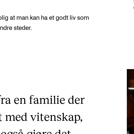
rolig at man kan ha et godt liv som
andre steder.
a en familie der
et med vitenskap,
gså gjøre det