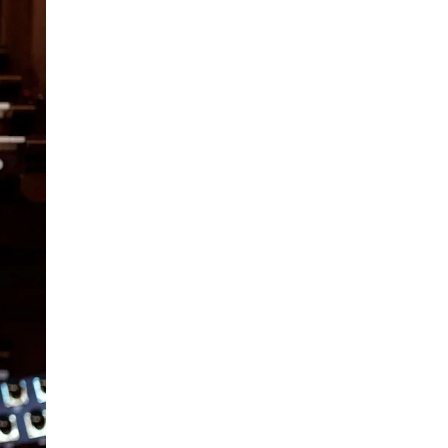
knad og opptak
RGANISASJON
tuelle saker
ganisering av NMH
lioteket
valg og komitéer
rategier, planer og rapporter
em gjør hva i administrasjonen