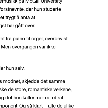
kemusikk på McGill University i
førstnevnte, der hun studerte
 trygt å anta at
gst har gått over.
t fra piano til orgel, overbevist
. Men overgangen var ikke
ier hun selv.
s modnet, skjedde det samme
ske de store, romantiske verkene,
g det hun kaller mer cerebral
onent. Og så klart – alle de ulike