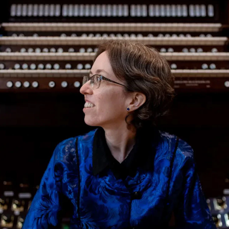
Alle hjelpesider
Sø
KONSERTER OG ARRANGEMENTER
O
Arrangementer for ansatte
Ak
Gjennomføre konserter og arrangementer
Or
Markedsføring, program og plakat
Bib
Låne utstyr – lyd, lys og video
Ut
Konsertopptak
St
g
Hv