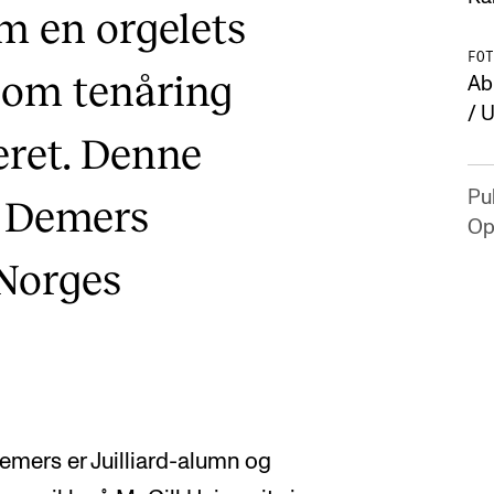
m en orgelets
FOT
som tenåring
Ab
/ 
eret. Denne
Pub
e Demers
Op
 Norges
emers er Juilliard-alumn og