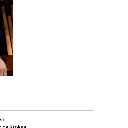
ST
rina Krokaa