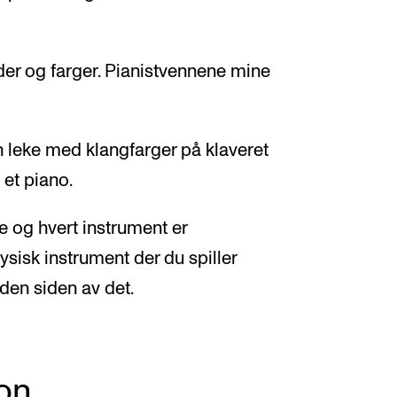
yder og farger. Pianistvennene mine
an leke med klangfarger på klaveret
 et piano.
e og hvert instrument er
fysisk instrument der du spiller
 den siden av det.
on