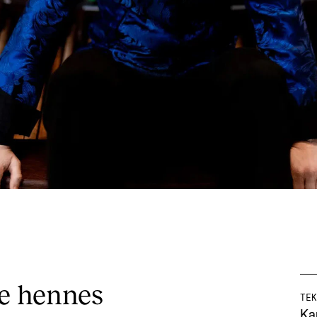
ne hennes
TEK
Ka