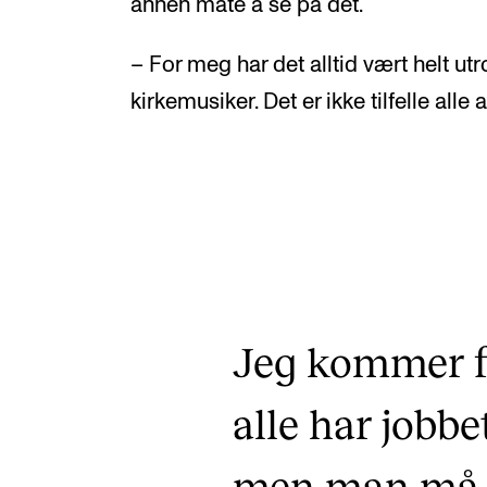
annen måte å se på det.
– For meg har det alltid vært helt ut
kirkemusiker. Det er ikke tilfelle alle 
Jeg kommer fr
alle har jobb
men man må o