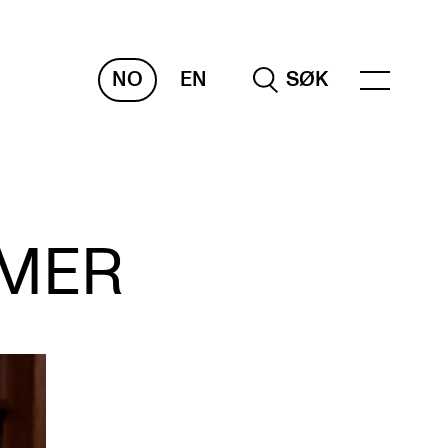
NO
EN
SØK
NDERVISNING OG
TUDENTSTØTTE
MMER
samen og vitnemål
meplaner og undervisning
ikling av studieplaner og kurs
gitale ressurser for undervisning
udentenes psykososiale læringsmiljø