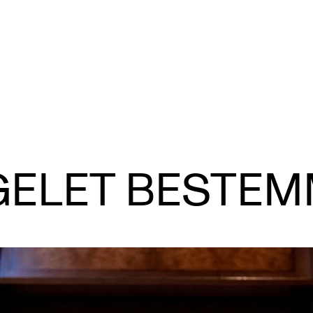
VERKTØY OG HJELP
U
S
ELET BESTE
IT og digitale tjenester
Ek
Canvas
Ti
Innkjøp og økonomi
Utv
Kommunikasjon
Di
Rom og bygg
St