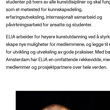
studenter på tvers av alle kunstdisipliner og skal fu
Arrangementer for ansatte
som et møtested for kunnskapsdeling,
Gjennomføre konserter og arrangementer
erfaringsutveksling, internasjonalt samarbeid og
Markedsføring, program og plakat
påvirkningsarbeid for ansatte og studenter.
Låne utstyr – lyd, lys og video
ELIA arbeider for høyere kunstutdanning ved å styr
Konsertopptak
skape nye muligheter for medlemmene, og legge til 
for utvikling og utveksling av gode praksiser. Med ba
ORGANISASJON
Amsterdam har ELIA en omfattende rekkevidde, me
Aktuelle saker
medlemmer og prosjektpartnere over hele verden.
Organisering av NMH
Biblioteket
Utvalg og komitéer
Strategier, planer og rapporter
Hvem gjør hva i administrasjonen