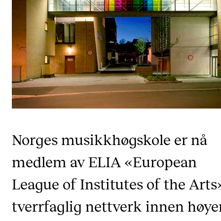
VERKTØY OG HJELP
IT og digitale tjenester
Canvas
Innkjøp og økonomi
Kommunikasjon
Rom og bygg
Alle hjelpesider
Norges musikkhøgskole er nå
medlem av ELIA «European
UNDERVISNING OG STUDENTSTØTTE
League of Institutes of the Arts»
Eksamen og vitnemål
Timeplaner og undervisning
tverrfaglig nettverk innen høye
Utvikling av studieplaner og kurs