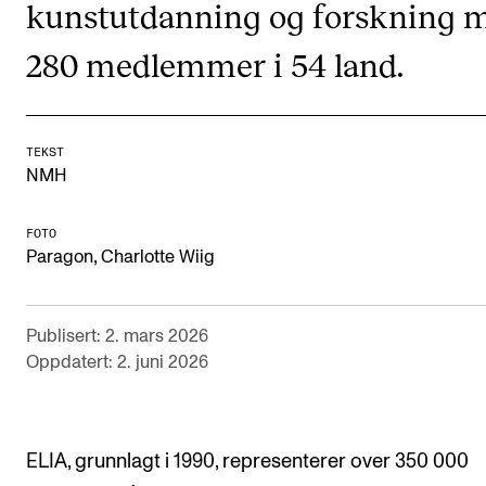
kunstutdanning og forskning 
Digitale ressurser for undervisning
280 medlemmer i 54 land.
Studentenes psykososiale læringsmiljø
Søknad og opptak
TEKST
NMH
FORSKNING OG UTVIKLINGSARBEID
Om FoU på NMH
FOTO
,
Paragon
Charlotte Wiig
Livet rundt FoU
For ph.d.-programmet i kunstnerisk utviklingsarbeid
Publisert: 2. mars 2026
For ph.d.-programmet i musikkforskning
Oppdatert: 2. juni 2026
Forskningsetikk
KONSERTER OG ARRANGEMENTER
ELIA, grunnlagt i 1990, representerer over 350 000