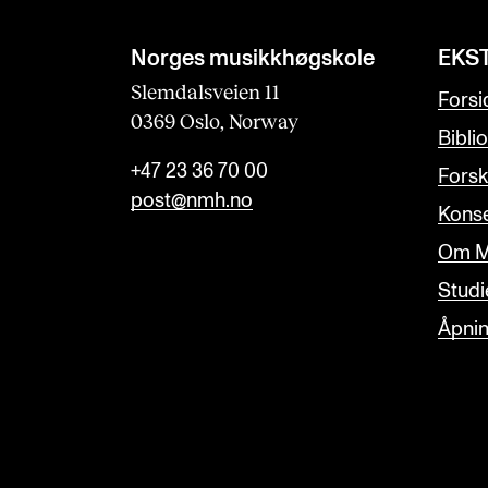
Norges musikk­høgskole
EKS
Slemdalsveien 11
Forsi
0369 Oslo, Norway
Bibli
+47 23 36 70 00
Forsk
post@nmh.no
Konse
Om M
Studi
Åpnin