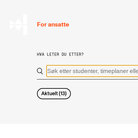
hjem
For ansatte
HVA LETER DU ETTER?
MITT ARBEIDSFORHOLD
Arbeidstid og lønn
Reiser og utveksling
Aktuelt
(
13
)
Kompetanse og velferd
Overordnet i mitt arbeid
Helse, miljø og sikkerhet