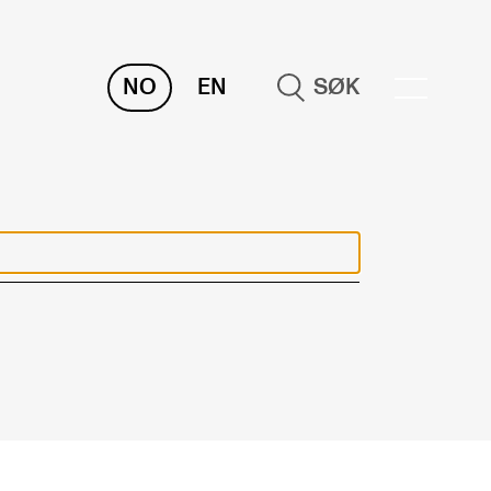
NO
EN
SØK
NDERVISNING OG
TUDENTSTØTTE
samen og vitnemål
meplaner og undervisning
ikling av studieplaner og kurs
gitale ressurser for undervisning
udentenes psykososiale læringsmiljø