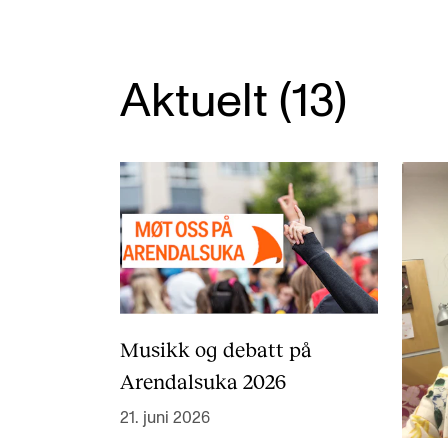
Nyansatt på NMH
Refusjon av utlegg
Aktuelt (13)
FORSKNING OG
UTVIKLINGSARBEID
Om FoU på NMH
Livet rundt FoU
For ph.d.-programmet i kunstnerisk
utviklingsarbeid
Musikk og debatt på
Arendalsuka 2026
For ph.d.-programmet i musikkforsknin
Forskningsetikk
21. juni 2026