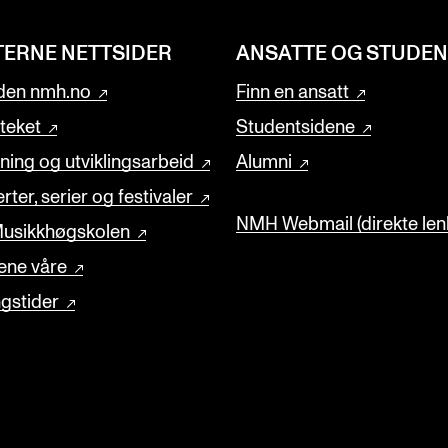
TERNE NETTSIDER
ANSATTE OG STUDE
den nmh.no
Finn en ansatt
oteket
Studentsidene
ning og utviklingsarbeid
Alumni
rter, serier og festivaler
NMH Webmail (direkte lenk
usikkhøgskolen
ene våre
gstider