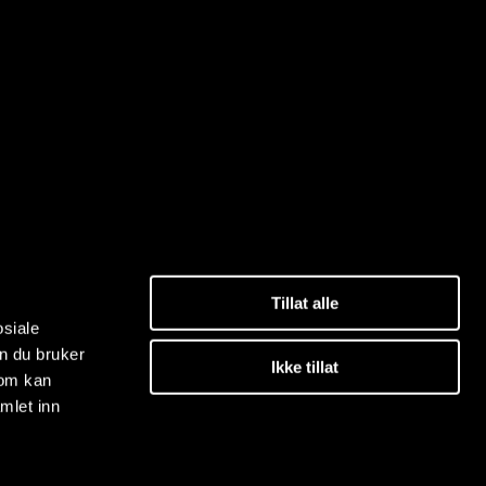
Tillat alle
osiale
n du bruker
Ikke tillat
som kan
mlet inn