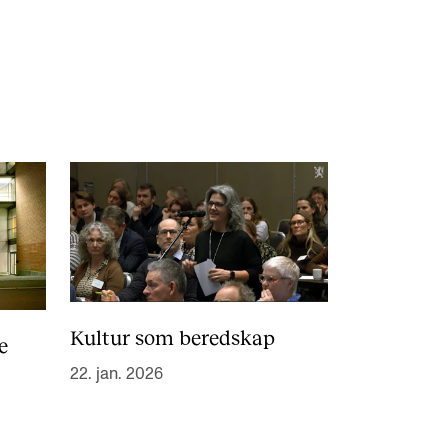
knad og opptak
RGANISASJON
tuelle saker
ganisering av NMH
lioteket
valg og komitéer
Kultur som beredskap
e
rategier, planer og rapporter
22. jan. 2026
em gjør hva i administrasjonen