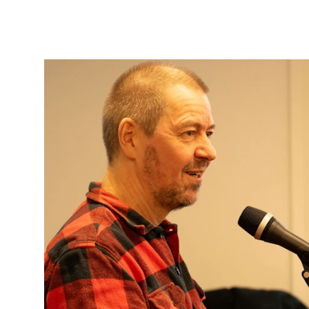
Arrangementer for ansatte
Gjennomføre konserter og arrangementer
Markedsføring, program og plakat
Låne utstyr – lyd, lys og video
Konsertopptak
ORGANISASJON
Aktuelle saker
Organisering av NMH
Biblioteket
Utvalg og komitéer
Strategier, planer og rapporter
Hvem gjør hva i administrasjonen