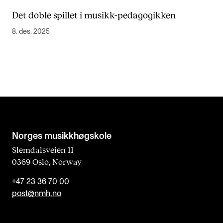
Det doble spillet i musikk-pedagogikken
8. des. 2025
Norges musikk­høgskole
Slemdalsveien 11
0369 Oslo, Norway
+47 23 36 70 00
post@nmh.no