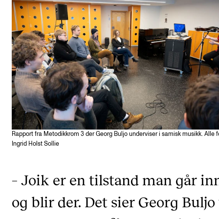
VERKTØY OG HJELP
IT og digitale tjenester
Canvas
Innkjøp og økonomi
Kommunikasjon
Rom og bygg
Alle hjelpesider
Rapport fra Metodikkrom 3 der Georg Buljo underviser i samisk musikk. Alle f
Ingrid Holst Sollie
UNDERVISNING OG STUDENTSTØTTE
– Joik er en tilstand man går inn
Eksamen og vitnemål
Timeplaner og undervisning
og blir der. Det sier Georg Buljo 
Utvikling av studieplaner og kurs