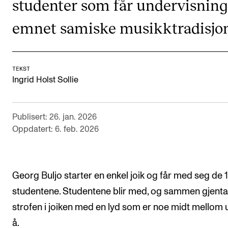
studenter som får undervisning
Digitale ressurser for undervisning
emnet samiske musikktradisjon
Studentenes psykososiale læringsmiljø
Søknad og opptak
TEKST
Ingrid Holst Sollie
FORSKNING OG UTVIKLINGSARBEID
Om FoU på NMH
Publisert: 26. jan. 2026
Livet rundt FoU
Oppdatert: 6. feb. 2026
For ph.d.-programmet i kunstnerisk utviklingsarbeid
For ph.d.-programmet i musikkforskning
Georg Buljo starter en enkel joik og får med seg de 1
Forskningsetikk
studentene. Studentene blir med, og sammen gjenta
strofen i joiken med en lyd som er noe midt mellom u
KONSERTER OG ARRANGEMENTER
å.