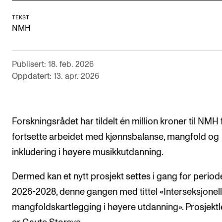
Digitale ressurser for undervisning
TEKST
NMH
Studentenes psykososiale læringsmiljø
Søknad og opptak
Publisert: 18. feb. 2026
Oppdatert: 13. apr. 2026
FORSKNING OG UTVIKLINGSARBEID
Om FoU på NMH
Livet rundt FoU
Forskningsrådet har tildelt én million kroner til NMH 
fortsette arbeidet med kjønnsbalanse, mangfold og
For ph.d.-programmet i kunstnerisk utviklingsarbeid
inkludering i høyere musikkutdanning.
For ph.d.-programmet i musikkforskning
Forskningsetikk
Dermed kan et nytt prosjekt settes i gang for period
2026-2028, denne gangen med tittel «Interseksjonell
mangfoldskartlegging i høyere utdanning». Prosjekt
KONSERTER OG ARRANGEMENTER