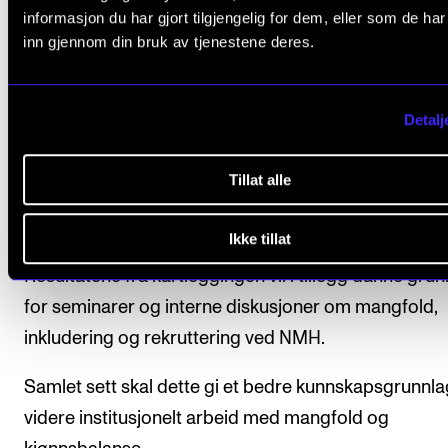
informasjon du har gjort tilgjengelig for dem, eller som de ha
– Vi ønsker å løfte fram stemmer som i mindre grad
inn gjennom din bruk av tjenestene deres.
vært synlige i høyere musikkutdanning, men som all
bidrar med høy faglig kompetanse ved NMH, sier ha
Detalj
– Det handler ikke om å definere ansatte ut fra
enkeltkategorier, men om å gi rom for flere erfaring
Tillat alle
perspektiver som kan fungere som faglige rollemode
for både ansatte og studenter.
Ikke tillat
Resultatene fra kartleggingen vil i tillegg danne gru
for seminarer og interne diskusjoner om mangfold,
inkludering og rekruttering ved NMH.
Samlet sett skal dette gi et bedre kunnskapsgrunnla
videre institusjonelt arbeid med mangfold og