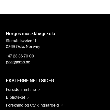
Norges musikk­høgskole
Slemdalsveien 11
0369 Oslo, Norway
+47 23 36 70 00
post@nmh.no
EKSTERNE NETTSIDER
Forsiden nmh.no
Biblioteket
Forskning og utviklingsarbeid