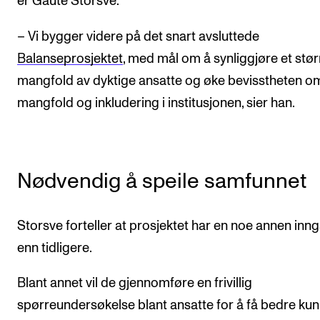
er Gaute Storsve.
Arrangementer for ansatte
Gjennomføre konserter og arrangementer
– Vi bygger videre på det snart avsluttede
Markedsføring, program og plakat
Balanseprosjektet
, med mål om å synliggjøre et stør
mangfold av dyktige ansatte og øke bevisstheten o
Låne utstyr – lyd, lys og video
mangfold og inkludering i institusjonen, sier han.
Konsertopptak
ORGANISASJON
Nødvendig å speile samfunnet
Aktuelle saker
Organisering av NMH
Storsve forteller at prosjektet har en noe annen inn
Biblioteket
enn tidligere.
Utvalg og komitéer
Blant annet vil de gjennomføre en frivillig
Strategier, planer og rapporter
spørreundersøkelse blant ansatte for å få bedre ku
Hvem gjør hva i administrasjonen