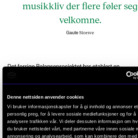
musikkliv der flere føler seg
velkomne.
Storsve
Gaute
Det forrige Balanseprosjektet har etablert en
«
Synlighetsbank
» – en samling portrettintervjuer hv
kunstnerisk og vitenskapelig ansatte forteller sine
historier.
Denne nettsiden anvender cookies
Vi bruker informasjonskapsler for å gi innhold og annonser et
Denne ønsker Storsve å videreutvikle, slik at ansatt
personlig preg, for å levere sosiale mediefunksjoner og for å
ulike bakgrunner og erfaringer fortsetter å løftes fr
analysere trafikken vår. Vi deler dessuten informasjon om h
du bruker nettstedet vårt, med partnerne våre innen sosiale 
gjennom profesjonelle presentasjoner.
annonsering og analysearbeid, som kan kombinere den med