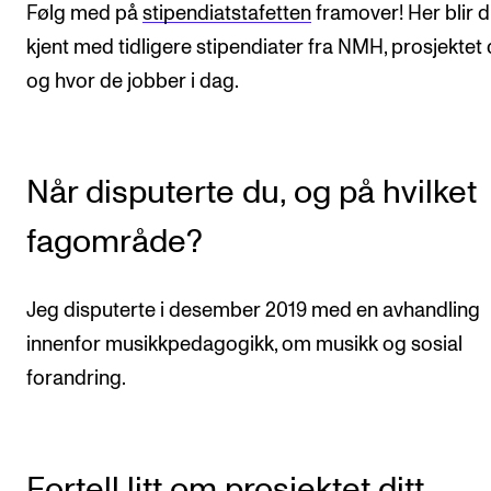
Arrangementer for ansatte
Følg med på
stipendiatstafetten
framover! Her blir 
kjent med tidligere stipendiater fra NMH, prosjektet
Gjennomføre konserter og arrangementer
og hvor de jobber i dag.
Markedsføring, program og plakat
Låne utstyr – lyd, lys og video
Konsertopptak
Når disputerte du, og på hvilket
fagområde?
ORGANISASJON
Aktuelle saker
Jeg disputerte i desember 2019 med en avhandling
Organisering av NMH
innenfor musikkpedagogikk, om musikk og sosial
Biblioteket
forandring.
Utvalg og komitéer
Strategier, planer og rapporter
Hvem gjør hva i administrasjonen
Fortell litt om prosjektet ditt