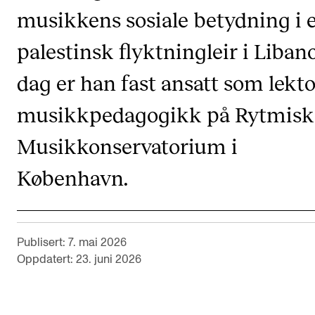
musikkens sosiale betydning i 
Digitale ressurser for undervisning
Studentenes psykososiale læringsmiljø
palestinsk flyktningleir i Libano
Søknad og opptak
dag er han fast ansatt som lekto
musikkpedagogikk på Rytmisk
FORSKNING OG UTVIKLINGSARBEID
Musikkonservatorium i
Om FoU på NMH
Livet rundt FoU
København.
For ph.d.-programmet i kunstnerisk utviklingsarbeid
For ph.d.-programmet i musikkforskning
Publisert: 7. mai 2026
Forskningsetikk
Oppdatert: 23. juni 2026
KONSERTER OG ARRANGEMENTER