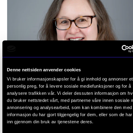
Denne nettsiden anvender cookies
Vi bruker informasjonskapsler for å gi innhold og annonser et
personlig preg, for å levere sosiale mediefunksjoner og for å
analysere trafikken vår. Vi deler dessuten informasjon om h
du bruker nettstedet vårt, med partnerne våre innen sosiale 
annonsering og analysearbeid, som kan kombinere den med
informasjon du har gjort tilgjengelig for dem, eller som de ha
Hva gjør du nå, Aslaug Louise Slette?
inn gjennom din bruk av tjenestene deres.
22. juni 2026