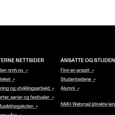
TERNE NETTSIDER
ANSATTE OG STUDE
den nmh.no
Finn en ansatt
oteket
Studentsidene
ning og utviklingsarbeid
Alumni
rter, serier og festivaler
NMH Webmail (direkte lenk
usikkhøgskolen