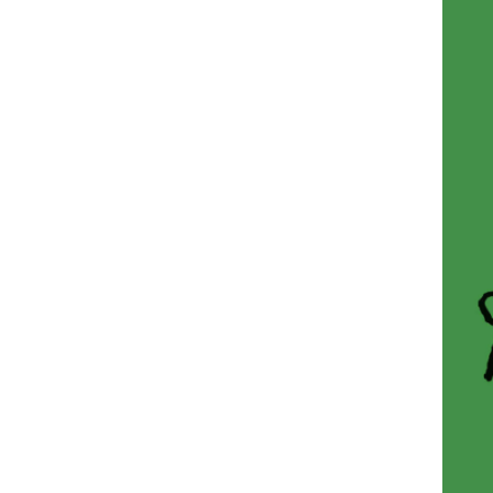
Nyansatt på NMH
Refusjon av utlegg
FORSKNING OG
UTVIKLINGSARBEID
Om FoU på NMH
Livet rundt FoU
For ph.d.-programmet i kunstnerisk
utviklingsarbeid
For ph.d.-programmet i musikkforsknin
Forskningsetikk