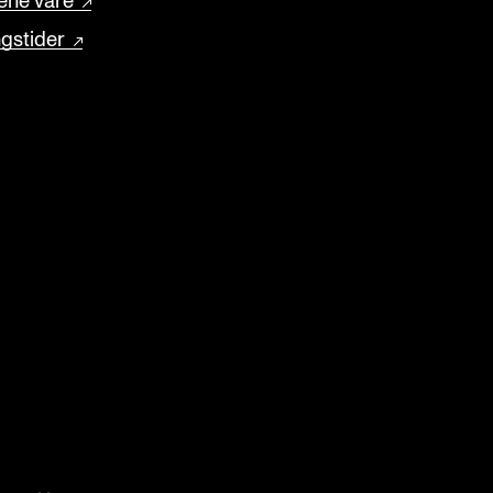
ene våre
gstider