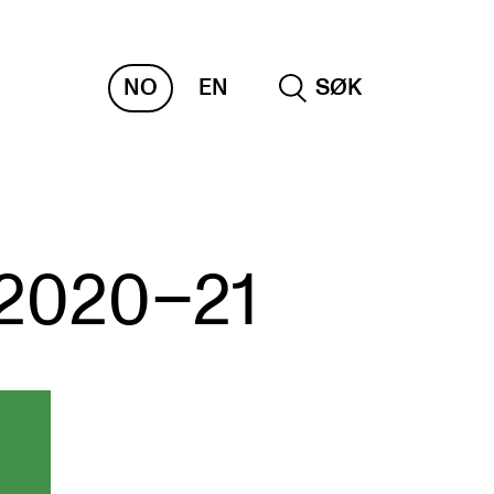
NO
EN
SØK
NDERVISNING OG
TUDENTSTØTTE
2020–21
samen og vitnemål
meplaner og undervisning
ikling av studieplaner og kurs
gitale ressurser for undervisning
udentenes psykososiale læringsmiljø