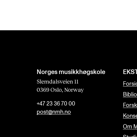
Norges musikk­høgskole
EKS
Slemdalsveien 11
Forsi
0369 Oslo, Norway
Bibli
+47 23 36 70 00
Forsk
post@nmh.no
Konse
Om M