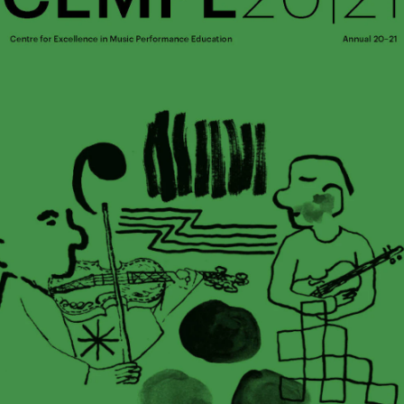
Alle hjelpesider
Sø
KONSERTER OG ARRANGEMENTER
O
Arrangementer for ansatte
Ak
Gjennomføre konserter og arrangementer
Or
Markedsføring, program og plakat
Bib
Låne utstyr – lyd, lys og video
Ut
Konsertopptak
St
g
Hv