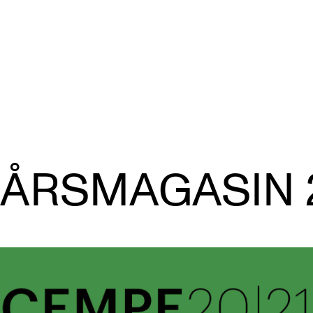
VERKTØY OG HJELP
U
S
ÅRSMAGASIN 
IT og digitale tjenester
Ek
Canvas
Ti
Innkjøp og økonomi
Utv
Kommunikasjon
Di
Rom og bygg
St