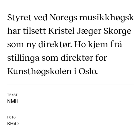
Digitale ressurser for undervisning
Styret ved Noregs musikkhøgsk
Studentenes psykososiale læringsmiljø
har tilsett Kristel Jæger Skorge
Søknad og opptak
som ny direktør. Ho kjem frå
FORSKNING OG UTVIKLINGSARBEID
stillinga som direktør for
Om FoU på NMH
Kunsthøgskolen i Oslo.
Livet rundt FoU
For ph.d.-programmet i kunstnerisk utviklingsarbeid
For ph.d.-programmet i musikkforskning
TEKST
NMH
Forskningsetikk
FOTO
KHiO
KONSERTER OG ARRANGEMENTER