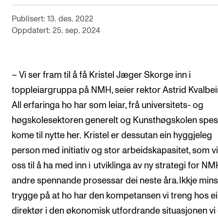
Arrangementer for ansatte
Publisert: 13. des. 2022
Gjennomføre konserter og arrangementer
Oppdatert: 25. sep. 2024
Markedsføring, program og plakat
Låne utstyr – lyd, lys og video
Konsertopptak
– Vi ser fram til å få Kristel Jæger Skorge inn i
toppleiargruppa på NMH, seier rektor Astrid Kvalbei
All erfaringa ho har som leiar, frå universitets- og
ORGANISASJON
høgskolesektoren generelt og Kunsthøgskolen spesiel
Aktuelle saker
kome til nytte her. Kristel er dessutan ein hyggjeleg
Organisering av NMH
person med initiativ og stor arbeidskapasitet, som vi
Biblioteket
oss til å ha med inn i utviklinga av ny strategi for N
Utvalg og komitéer
andre spennande prosessar dei neste åra. Ikkje minst
trygge på at ho har den kompetansen vi treng hos e
Strategier, planer og rapporter
direktør i den økonomisk utfordrande situasjonen vi e
Hvem gjør hva i administrasjonen