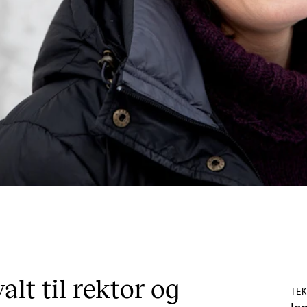
alt til rektor og
TEK