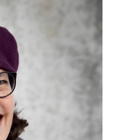
knad og opptak
RGANISASJON
tuelle saker
ganisering av NMH
lioteket
valg og komitéer
rategier, planer og rapporter
em gjør hva i administrasjonen