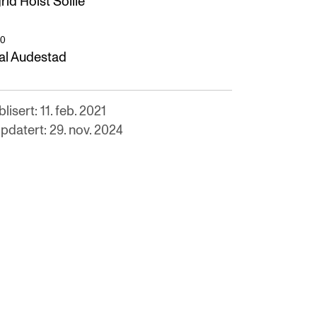
rid Holst Sollie
O
al Audestad
lisert: 11. feb. 2021
pdatert: 29. nov. 2024