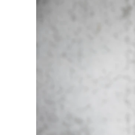
Nyansatt på NMH
Refusjon av utlegg
FORSKNING OG
UTVIKLINGSARBEID
Om FoU på NMH
Livet rundt FoU
For ph.d.-programmet i kunstnerisk
utviklingsarbeid
For ph.d.-programmet i musikkforsknin
Forskningsetikk