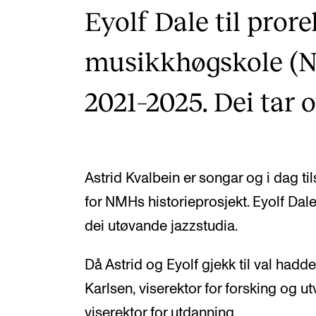
Eyolf Dale til pror
musikkhøgskole (N
2021–2025. Dei tar o
Astrid Kvalbein er songar og i dag ti
for NMHs historieprosjekt. Eyolf Dale 
dei utøvande jazzstudia.
Då Astrid og Eyolf gjekk til val hadd
Karlsen, viserektor for forsking og u
viserektor for utdanning.