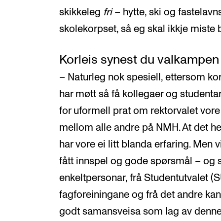
skikkeleg
fri
– hytte, ski og fastelavns
skolekorpset, så eg skal ikkje miste 
Korleis synest du valkampen
– Naturleg nok spesiell, ettersom ko
har møtt så få kollegaer og student
for uformell prat om rektorvalet vore
mellom alle andre på NMH. At det heil
har vore ei litt blanda erfaring. Men
fått innspel og gode spørsmål – og s
enkeltpersonar, frå Studentutvalet (
fagforeiningane og frå det andre kandi
godt samansveisa som lag av denne