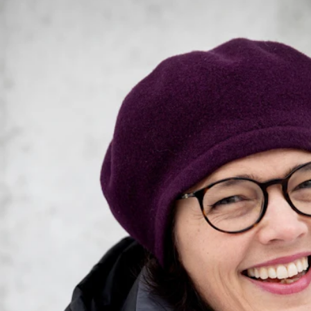
Alle hjelpesider
Sø
KONSERTER OG ARRANGEMENTER
O
Arrangementer for ansatte
Ak
Gjennomføre konserter og arrangementer
Or
Markedsføring, program og plakat
Bib
Låne utstyr – lyd, lys og video
Ut
Konsertopptak
St
g
Hv