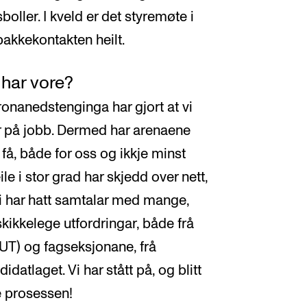
boller. I kveld er det styremøte i
bakkekontakten heilt.
 har vore?
ronanedstenginga har gjort at vi
ar på jobb. Dermed har arenaene
 få, både for oss og ikkje minst
e i stor grad har skjedd over nett,
 vi har hatt samtalar med mange,
kikkelege utfordringar, både frå
SUT) og fagseksjonane, frå
datlaget. Vi har stått på, og blitt
 prosessen!