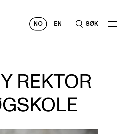
NO
EN
SØK
NDERVISNING OG
TUDENTSTØTTE
NY REKTOR
samen og vitnemål
meplaner og undervisning
ØGSKOLE
ikling av studieplaner og kurs
gitale ressurser for undervisning
udentenes psykososiale læringsmiljø