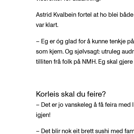
Astrid Kvalbein fortel at ho blei både
var klart.
– Eg er óg glad for å kunne tenkje 
som kjem. Og sjølvsagt: utruleg audm
tilliten frå folk på NMH. Eg skal gjere
Korleis skal du feire?
– Det er jo vanskeleg å få feira med l
igjen!
– Det blir nok eit brett sushi med fa