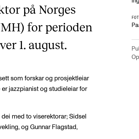
Ing
ektor på Norges
FOT
MH) for perioden
Pa
ver 1. august.
Pub
Op
lsett som forskar og prosjektleiar
er jazzpianist og studieleiar for
e dei med to viserektorar; Sidsel
tvekling, og Gunnar Flagstad,