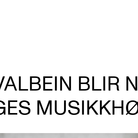
VERKTØY OG HJELP
U
S
VALBEIN BLIR 
IT og digitale tjenester
Ek
Canvas
Ti
GES MUSIKKH
Innkjøp og økonomi
Utv
Kommunikasjon
Di
Rom og bygg
St