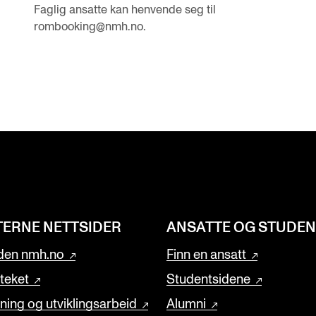
Faglig ansatte kan henvende seg til
rombooking@nmh.no.
TERNE NETTSIDER
ANSATTE OG STUDE
den nmh.no
Finn en ansatt
oteket
Studentsidene
ning og utviklingsarbeid
Alumni