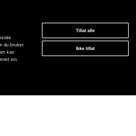
Tillat alle
osiale
n du bruker
Ikke tillat
som kan
mlet inn