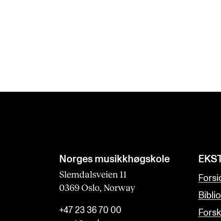
Norges musikk­høgskole
EKS
Slemdalsveien 11
Forsi
0369 Oslo, Norway
Bibli
+47 23 36 70 00
Forsk