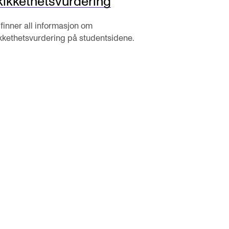
kikkethetsvurdering
knad og opptak
finner all informasjon om
kkethetsvurdering på studentsidene.
RGANISASJON
tuelle saker
ganisering av NMH
lioteket
valg og komitéer
rategier, planer og rapporter
em gjør hva i administrasjonen