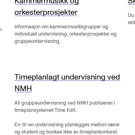
Kammermusikk og
S
Alle hjelpesider
Sø
orkesterprosjekter
Du 
ski
Informasjon om kammermusikkgrupper og
n
individuell undervisning, orkesterprosjekter og
gruppeundervisning.
KONSERTER OG ARRANGEMENTER
O
Arrangementer for ansatte
Ak
Gjennomføre konserter og arrangementer
Or
Timeplanlagt undervisning ved
Markedsføring, program og plakat
Bib
NMH
Låne utstyr – lyd, lys og video
Ut
All gruppeundervisning ved NMH publiseres i
Konsertopptak
St
timeplansystemet Time Edit.
g
Hv
En-til-en undervisning planlegges mellom lærer
og student og bookes ikke av timeplankontoret.