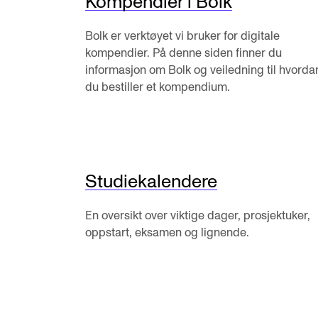
Kompendier i Bolk
Nyansatt på NMH
Refusjon av utlegg
Bolk er verktøyet vi bruker for digitale
kompendier. På denne siden finner du
informasjon om Bolk og veiledning til hvorda
du bestiller et kompendium.
FORSKNING OG
UTVIKLINGSARBEID
Om FoU på NMH
Studiekalendere
Livet rundt FoU
En oversikt over viktige dager, prosjektuker,
For ph.d.-programmet i kunstnerisk
oppstart, eksamen og lignende.
utviklingsarbeid
For ph.d.-programmet i musikkforsknin
Forskningsetikk