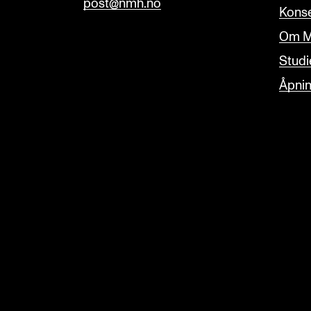
post@nmh.no
Konse
Om M
Studi
Åpnin