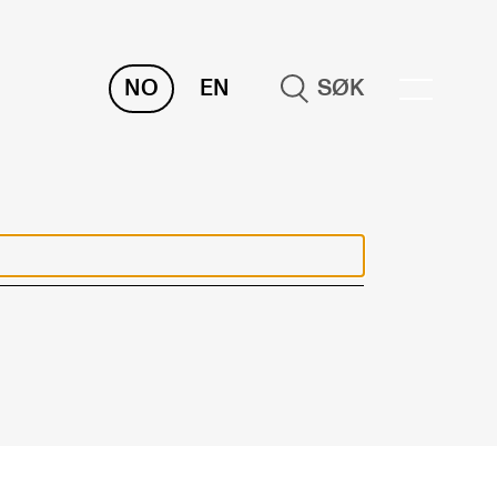
NO
EN
SØK
NDERVISNING OG
TUDENTSTØTTE
samen og vitnemål
meplaner og undervisning
ikling av studieplaner og kurs
gitale ressurser for undervisning
udentenes psykososiale læringsmiljø