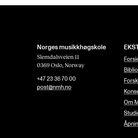
Norges musikk­høgskole
EKS
Slemdalsveien 11
Forsi
0369 Oslo, Norway
Bibli
+47 23 36 70 00
Forsk
post@nmh.no
Konse
Om M
Studi
Åpnin