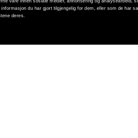
nerne våre innen sosiale medier, annonsering og analysearbeid, 
formasjon du har gjort tilgjengelig for dem, eller som de har sa
stene deres.