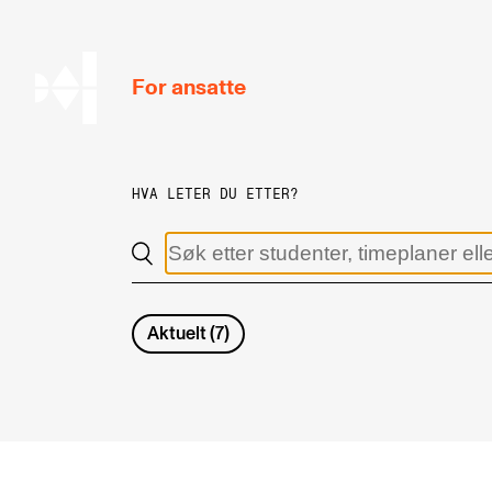
hjem
For ansatte
HVA LETER DU ETTER?
MITT ARBEIDSFORHOLD
Arbeidstid og lønn
Reiser og utveksling
Aktuelt
(
7
)
Kompetanse og velferd
Overordnet i mitt arbeid
Helse, miljø og sikkerhet