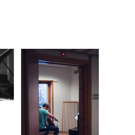
knad og opptak
RGANISASJON
tuelle saker
ganisering av NMH
lioteket
valg og komitéer
rategier, planer og rapporter
em gjør hva i administrasjonen