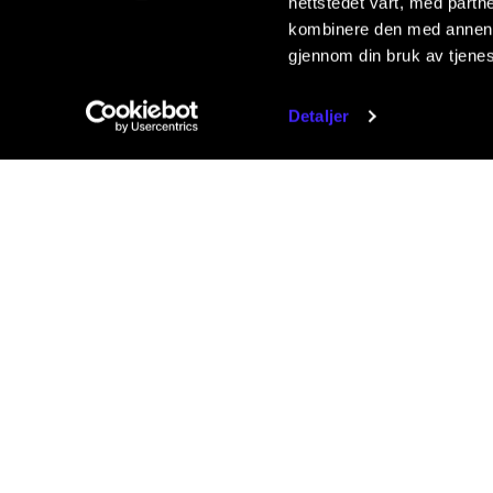
nettstedet vårt, med part
kombinere den med annen in
gjennom din bruk av tjene
Detaljer