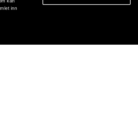
som kan
mlet inn