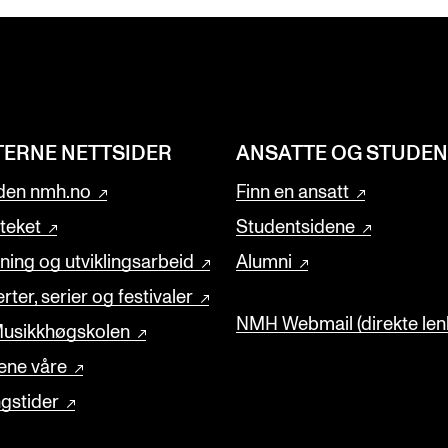
TERNE NETTSIDER
ANSATTE OG STUDE
den nmh.no
Finn en ansatt
oteket
Studentsidene
ning og utviklingsarbeid
Alumni
rter, serier og festivaler
NMH Webmail (direkte lenk
usikkhøgskolen
ene våre
gstider