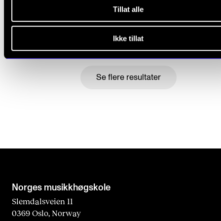
Kven er med? Kven står utanfor?
Tillat alle
24. mai 2022
Ikke tillat
Se flere resultater
Norges musikk­høgskole
Slemdalsveien 11
0369 Oslo, Norway