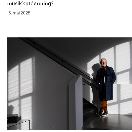
musikkutdanning?
Digitale ressurser for undervisning
15. mai 2025
Studentenes psykososiale læringsmiljø
Søknad og opptak
FORSKNING OG UTVIKLINGSARBEID
Om FoU på NMH
Livet rundt FoU
For ph.d.-programmet i kunstnerisk utviklingsarbeid
For ph.d.-programmet i musikkforskning
Forskningsetikk
KONSERTER OG ARRANGEMENTER