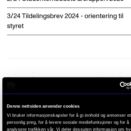
Sound and image rights
3/24 Tildelingsbrev 2024 - orientering til
ORGANISATION
styret
The Academy's Organisation
The Library
Committees
Strategies
Who Does What in the Administration?
Did you find what you were looking for?
L
Yes
No
e
Denne nettsiden anvender cookies
a
Vi bruker informasjonskapsler for å gi innhold og annonser et
BOARD AND PRINCIPAL'S MANAGEMENT TEAM
personlig preg, for å levere sosiale mediefunksjoner og for å
v
analysere trafikken vår. Vi deler dessuten informasjon om h