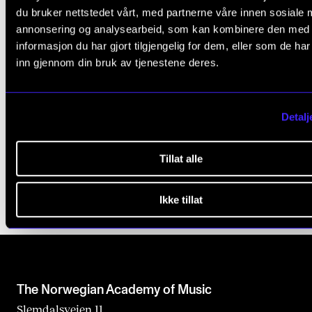
e
Ekstra styremøte 3. juli 2025
du bruker nettstedet vårt, med partnerne våre innen sosiale 
t
annonsering og analysearbeid, som kan kombinere den med
Styremøte 12. juni 2025
informasjon du har gjort tilgjengelig for dem, eller som de ha
h
Styremøte 12. desember 2024
inn gjennom din bruk av tjenestene deres.
i
Styremøte 7. desember 2023
s
Styremøte 8. juni 2023
f
Detalj
Styremøte 8. desember 2022
i
Styremøte 13. oktober 2022
e
Tillat alle
l
d
Ikke tillat
b
l
a
n
The Norwegian Academy of Music
k
Slemdalsveien 11