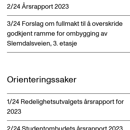
2/24 Årsrapport 2023
RESEARCH
Research Life
3/24 Forslag om fullmakt til å overskride
The PhD programme in Artistic Research
godkjent ramme for ombygging av
The PhD programme in Music Research
Slemdalsveien, 3. etasje
For Dr Philos Candidates
Research Ethics
Orienteringssaker
CONCERTS AND EVENTS
Events for Employees
Plan­ning and Carry out Con­certs and Events
1/24 Redelighetsutvalgets årsrapport for
2023
Posters, programmes and promoting
Borrow equipment – sound, light, video
2/24 Studentombudets årsrapport 2023