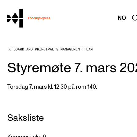
hjem
NO
For employees
BOARD AND PRINCIPAL'S MANAGEMENT TEAM
WORKING CONDITIONS AND HR
Working Hours and Pay
Styremøte 7. mars 20
Travels and Exchange
Welfare and Development
Torsdag 7. mars kl. 12:30 på rom 140.
Health, Safety and Environment
Policies and Guidelines
Saksliste
New at the Academy