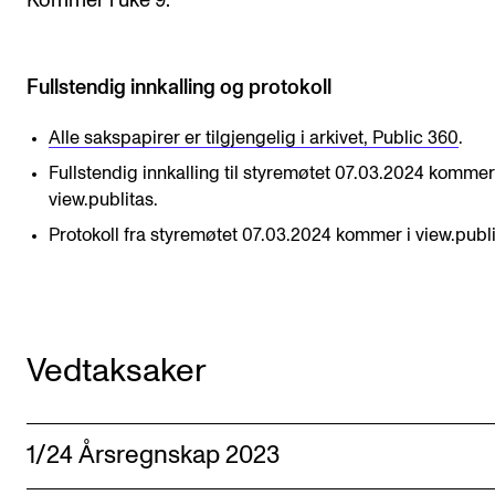
Kommer i uke 9.
STAFF SUPPORT
IT and Digital Services
Fullstendig innkalling og protokoll
Canvas
Rooms and Buildings
Alle sakspapirer er tilgjengelig i arkivet, Public 360
.
Communication
Fullstendig innkalling til styremøtet 07.03.2024 kommer
view.publitas.
All of Staff Support
Protokoll fra styremøtet 07.03.2024 kommer i view.publi
News
FOR INSTRUCTORS
Vedtaksaker
Exams, Reports and Transcripts
Scheduling and Timetables
Tools for Teaching
1/24 Årsregnskap 2023