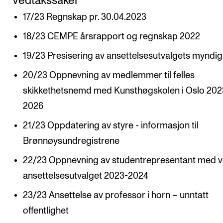
Vedtakssaker
STAFF SUPPORT
17/23 Regnskap pr. 30.04.2023
IT and Digital Services
18/23 CEMPE årsrapport og regnskap 2022
Canvas
19/23 Presisering av ansettelsesutvalgets myndi
Rooms and Buildings
20/23 Oppnevning av medlemmer til felles
Communication
skikkethetsnemd med Kunsthøgskolen i Oslo 202
All of Staff Support
2026
News
21/23 Oppdatering av styre - informasjon til
Brønnøysundregistrene
FOR INSTRUCTORS
22/23 Oppnevning av studentrepresentant med va
Exams, Reports and Transcripts
ansettelsesutvalget 2023-2024
Scheduling and Timetables
23/23 Ansettelse av professor i horn – unntatt
Tools for Teaching
offentlighet