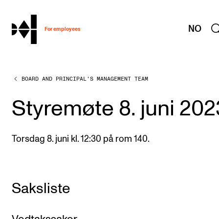
hjem
NO
For employees
BOARD AND PRINCIPAL'S MANAGEMENT TEAM
WORKING CONDITIONS AND HR
Working Hours and Pay
Styremøte 8. juni 202
Travels and Exchange
Welfare and Development
Torsdag 8. juni kl. 12:30 på rom 140.
Health, Safety and Environment
Policies and Guidelines
Saksliste
New at the Academy