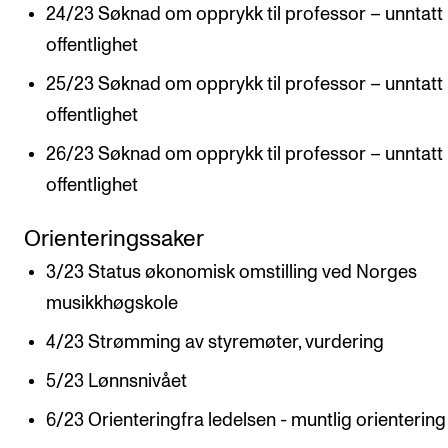
24/23 Søknad om opprykk til professor – unntatt
RESEARCH
offentlighet
Research Life
25/23 Søknad om opprykk til professor – unntatt
The PhD programme in Artistic Research
offentlighet
The PhD programme in Music Research
26/23 Søknad om opprykk til professor – unntatt
For Dr Philos Candidates
offentlighet
Research Ethics
Orienteringssaker
3/23 Status økonomisk omstilling ved Norges
CONCERTS AND EVENTS
musikkhøgskole
Events for Employees
4/23 Strømming av styremøter, vurdering
Plan­ning and Carry out Con­certs and Events
5/23 Lønnsnivået
Posters, programmes and promoting
Borrow equipment – sound, light, video
6/23 Orienteringfra ledelsen - muntlig orientering