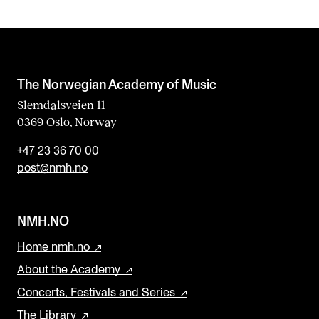
b
l
a
n
The Norwegian Academy of Music
k
Slemdalsveien 11
0369 Oslo, Norway
+47 23 36 70 00
post@nmh.no
NMH.NO
Home nmh.no
About the Academy
Concerts, Festivals and Series
The Library