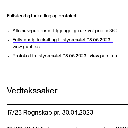
Sound and image rights
Fullstendig innkalling og protokoll
ORGANISATION
Alle sakspapirer er tilgjengelig i arkivet public 360
.
The Academy's Organisation
Fullstendig innkalling til styremøtet 08.06.2023 i
The Library
view.publitas
.
Committees
Protokoll fra styremøtet 08.06.2023 i view.publitas
Strategies
Who Does What in the Administration?
Vedtakssaker
17/23 Regnskap pr. 30.04.2023