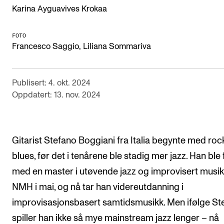
Karina Ayguavives Krokaa
Digitale ressurser for undervisning
Studentenes psykososiale læringsmiljø
FOTO
Francesco Saggio, Liliana Sommariva
Søknad og opptak
Publisert: 4. okt. 2024
FORSKNING OG UTVIKLINGSARBEID
Oppdatert: 13. nov. 2024
Om FoU på NMH
Livet rundt FoU
For ph.d.-programmet i kunstnerisk utviklingsarbeid
Gitarist Stefano Boggiani fra Italia begynte med roc
blues, før det i tenårene ble stadig mer jazz. Han ble 
For ph.d.-programmet i musikkforskning
med en master i utøvende jazz og improvisert musi
Forskningsetikk
NMH i mai, og nå tar han videreutdanning i
improvisasjonsbasert samtidsmusikk. Men ifølge St
KONSERTER OG ARRANGEMENTER
spiller han ikke så mye mainstream jazz lenger – nå