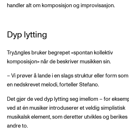
Arrangementer for ansatte
handler alt om komposisjon og improvisasjon.
Gjennomføre konserter og arrangementer
Markedsføring, program og plakat
Dyp lytting
Låne utstyr – lyd, lys og video
Konsertopptak
TryΔngles bruker begrepet «spontan kollektiv
komposisjon» når de beskriver musikken sin.
ORGANISASJON
Aktuelle saker
– Vi prøver å lande i en slags struktur eller form som
en nedskrevet melodi, forteller Stefano.
Organisering av NMH
Biblioteket
Det gjør de ved dyp lytting seg imellom – for eksem
Utvalg og komitéer
ved at én musiker introduserer et veldig simplistisk
Strategier, planer og rapporter
musikalsk element, som deretter utvikles og berikes
andre to.
Hvem gjør hva i administrasjonen