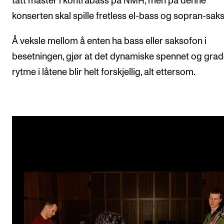
tatt master i kontrabass på NMH, men på denne
konserten skal spille fretless el-bass og sopran-sak
Å veksle mellom å enten ha bass eller saksofon i
besetningen, gjør at det dynamiske spennet og grad
rytme i låtene blir helt forskjellig, alt ettersom.