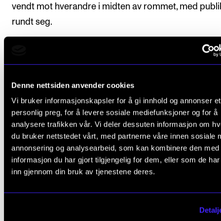
vendt mot hverandre i midten av rommet, med publ
rundt seg.
– Siden denne musikken er så rolig og nesten ambient
vi ha et mer oppslukende oppsett. Det kan være lette
publikum å lytte ordentlig da.
Denne nettsiden anvender cookies
Vi bruker informasjonskapsler for å gi innhold og annonser et
Elektronisk jazz eller ambient er kanskje ikke det folk
personlig preg, for å levere sosiale mediefunksjoner og for å
forbinder med konsert i et kirkerom, men med tanke
analysere trafikken vår. Vi deler dessuten informasjon om h
musikkens meditative, atmosfæriske stemning, tror
du bruker nettstedet vårt, med partnerne våre innen sosiale 
Stefano at lokalet taler til trioens fordel.
annonsering og analysearbeid, som kan kombinere den med
informasjon du har gjort tilgjengelig for dem, eller som de ha
– Vi kan bruke klangen i rommet til vår fordel, sier ha
inn gjennom din bruk av tjenestene deres.
forteller at den greske bokstaven Delta som A-ens
stedfortreder i TryΔngles er ikke tilfeldig.
Detalj