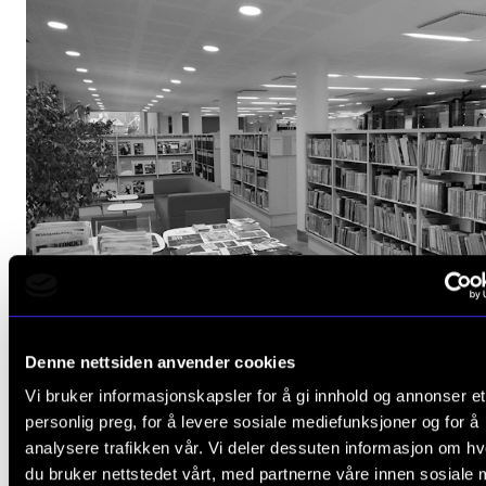
Denne nettsiden anvender cookies
Nye bøker, noter, lyd og DVD på biblioteket
Vi bruker informasjonskapsler for å gi innhold og annonser et
personlig preg, for å levere sosiale mediefunksjoner og for å
8. juni 2026
analysere trafikken vår. Vi deler dessuten informasjon om h
du bruker nettstedet vårt, med partnerne våre innen sosiale 