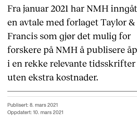
Fra januar 2021 har NMH inngåt
VERKTØY OG HJELP
en avtale med forlaget Taylor &
IT og digitale tjenester
Francis som gjør det mulig for
Canvas
Innkjøp og økonomi
forskere på NMH å publisere å
Kommunikasjon
i en rekke relevante tidsskrifter
Rom og bygg
uten ekstra kostnader.
Alle hjelpesider
UNDERVISNING OG STUDENTSTØTTE
Publisert: 8. mars 2021
Eksamen og vitnemål
Oppdatert: 10. mars 2021
Timeplaner og undervisning
Utvikling av studieplaner og kurs