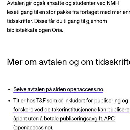
Avtalen gir også ansatte og studenter ved NMH
Digitale ressurser for undervisning
lesetilgang til en stor pakke fra forlaget med mer en
Studentenes psykososiale læringsmiljø
tidsskrifter. Disse får du tilgang til gjennom
Søknad og opptak
bibliotekkatalogen Oria.
FORSKNING OG UTVIKLINGSARBEID
Om FoU på NMH
Mer om avtalen og om tidsskrif
Livet rundt FoU
For ph.d.-programmet i kunstnerisk utviklingsarbeid
Selve avtalen på siden openaccess.no
.
For ph.d.-programmet i musikkforskning
Titler hos T&F som er inkludert for publisering og
Forskningsetikk
forskere ved deltakerinstitusjonene kan publisere
åpent uten å betale publiseringsavgift, APC
KONSERTER OG ARRANGEMENTER
(openaccess.no).