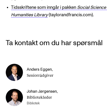
Arrangementer for ansatte
Tidsskriftene som inngår i pakken
Social Science
Gjennomføre konserter og arrangementer
Humanities Library
(taylorandfrancis.com).
Markedsføring, program og plakat
Låne utstyr – lyd, lys og video
Konsertopptak
Ta kontakt om du har spørsmål
ORGANISASJON
Aktuelle saker
Anders Eggen
,
Organisering av NMH
Seniorrådgiver
Biblioteket
Utvalg og komitéer
Johan Jørgensen
,
Strategier, planer og rapporter
Bibliotekleder
Bibliotek
Hvem gjør hva i administrasjonen