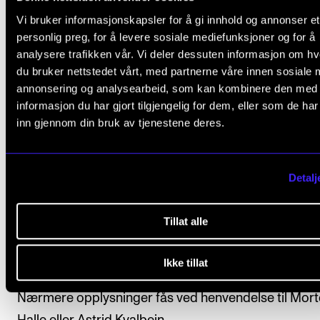
Vi bruker informasjonskapsler for å gi innhold og annonser et
Kortfattet søknad sendes på e-post til
personal@nm
personlig preg, for å levere sosiale mediefunksjoner og for å
analysere trafikken vår. Vi deler dessuten informasjon om h
du bruker nettstedet vårt, med partnerne våre innen sosiale 
Søknadsfrist: Søndag 3. november 2024
annonsering og analysearbeid, som kan kombinere den med
informasjon du har gjort tilgjengelig for dem, eller som de ha
inn gjennom din bruk av tjenestene deres.
Se hvem som jobber i Fagseksjon for improvisert musikk
og folkemusikk
Les om fagseksjonslederrollen her
Detalj
Tillat alle
Spørsmål?
Ikke tillat
Nærmere opplysninger fås ved henvendelse til Mor