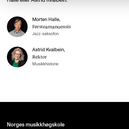
Halle eller Astrid Kvalbein.
Morten Halle
,
Førsteamanuensis
Jazz-saksofon
Astrid Kvalbein
,
Rektor
Musikkhistorie
Norges musikk­høgskole