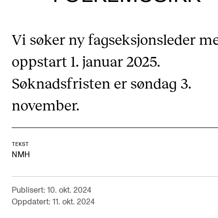
VERKTØY OG HJELP
Vi søker ny fagseksjonsleder m
IT og digitale tjenester
Canvas
oppstart 1. januar 2025.
Innkjøp og økonomi
Søknadsfristen er søndag 3.
Kommunikasjon
november.
Rom og bygg
Alle hjelpesider
TEKST
NMH
UNDERVISNING OG STUDENTSTØTTE
Eksamen og vitnemål
Publisert: 10. okt. 2024
Timeplaner og undervisning
Oppdatert: 11. okt. 2024
Utvikling av studieplaner og kurs