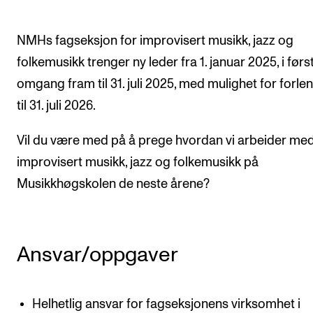
Digitale ressurser for undervisning
NMHs fagseksjon for improvisert musikk, jazz og
Studentenes psykososiale læringsmiljø
folkemusikk trenger ny leder fra 1. januar 2025, i førs
Søknad og opptak
omgang fram til 31. juli 2025, med mulighet for forle
til 31. juli 2026.
FORSKNING OG UTVIKLINGSARBEID
Vil du være med på å prege hvordan vi arbeider me
Om FoU på NMH
improvisert musikk, jazz og folkemusikk på
Livet rundt FoU
Musikkhøgskolen de neste årene?
For ph.d.-programmet i kunstnerisk utviklingsarbeid
For ph.d.-programmet i musikkforskning
Forskningsetikk
Ansvar/oppgaver
KONSERTER OG ARRANGEMENTER
Helhetlig ansvar for fagseksjonens virksomhet i