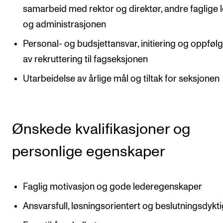
Arrangementer for ansatte
samarbeid med rektor og direktør, andre faglige 
Gjennomføre konserter og arrangementer
og administrasjonen
Markedsføring, program og plakat
Personal- og budsjettansvar, initiering og oppføl
Låne utstyr – lyd, lys og video
av rekruttering til fagseksjonen
Konsertopptak
Utarbeidelse av årlige mål og tiltak for seksjonen
ORGANISASJON
Ønskede kvalifikasjoner og
Aktuelle saker
Organisering av NMH
personlige egenskaper
Biblioteket
Utvalg og komitéer
Faglig motivasjon og gode lederegenskaper
Strategier, planer og rapporter
Ansvarsfull, løsningsorientert og beslutningsdykt
Hvem gjør hva i administrasjonen