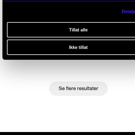
Detalj
Tillat alle
Vivianne Sydnes: Ikke så redd for å gjøre feil
Ikke tillat
9. des. 2025
Se flere resultater