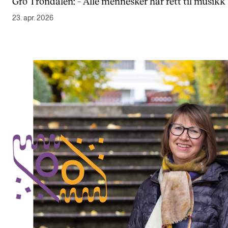
Gro Trondalen: – Alle mennesker har rett til musikk
Digitale ressurser for undervisning
23. apr. 2026
Studentenes psykososiale læringsmiljø
Søknad og opptak
FORSKNING OG UTVIKLINGSARBEID
Om FoU på NMH
Livet rundt FoU
For ph.d.-programmet i kunstnerisk utviklingsarbeid
For ph.d.-programmet i musikkforskning
Forskningsetikk
KONSERTER OG ARRANGEMENTER