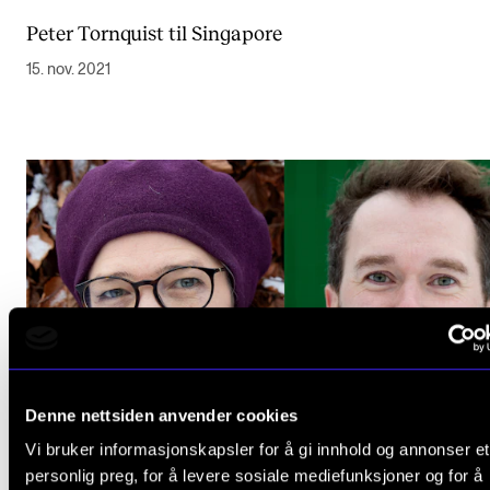
Arrangementer for ansatte
Peter Tornquist til Singapore
Gjennomføre konserter og arrangementer
15. nov. 2021
Markedsføring, program og plakat
Låne utstyr – lyd, lys og video
Konsertopptak
ORGANISASJON
Aktuelle saker
Organisering av NMH
Biblioteket
Utvalg og komitéer
Denne nettsiden anvender cookies
Strategier, planer og rapporter
Vi bruker informasjonskapsler for å gi innhold og annonser et
personlig preg, for å levere sosiale mediefunksjoner og for å
Hvem gjør hva i administrasjonen