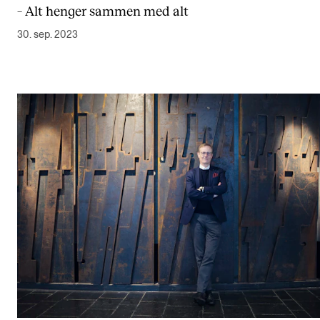
– Alt henger sammen med alt
Digitale ressurser for undervisning
30. sep. 2023
Studentenes psykososiale læringsmiljø
Søknad og opptak
FORSKNING OG UTVIKLINGSARBEID
Om FoU på NMH
Livet rundt FoU
For ph.d.-programmet i kunstnerisk utviklingsarbeid
For ph.d.-programmet i musikkforskning
Forskningsetikk
KONSERTER OG ARRANGEMENTER