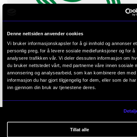
Arrangementer for ansatte
Gjennomføre konserter og arrangementer
Markedsføring, program og plakat
Denne nettsiden anvender cookies
Låne utstyr – lyd, lys og video
Vi bruker informasjonskapsler for å gi innhold og annonser et
Konsertopptak
personlig preg, for å levere sosiale mediefunksjoner og for å
Forslag til nye normer for vekting
analysere trafikken vår. Vi deler dessuten informasjon om h
du bruker nettstedet vårt, med partnerne våre innen sosiale 
23. mars 2021
ORGANISASJON
annonsering og analysearbeid, som kan kombinere den med
Aktuelle saker
informasjon du har gjort tilgjengelig for dem, eller som de ha
inn gjennom din bruk av tjenestene deres.
Organisering av NMH
Biblioteket
Detalj
Utvalg og komitéer
Strategier, planer og rapporter
Tillat alle
Norges musikk­høgskole
Hvem gjør hva i administrasjonen