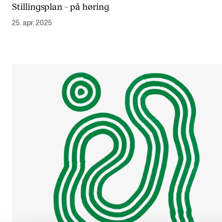
Stillingsplan – på høring
Digitale ressurser for undervisning
25. apr. 2025
Studentenes psykososiale læringsmiljø
Søknad og opptak
FORSKNING OG UTVIKLINGSARBEID
Om FoU på NMH
Livet rundt FoU
For ph.d.-programmet i kunstnerisk utviklingsarbeid
For ph.d.-programmet i musikkforskning
Forskningsetikk
KONSERTER OG ARRANGEMENTER