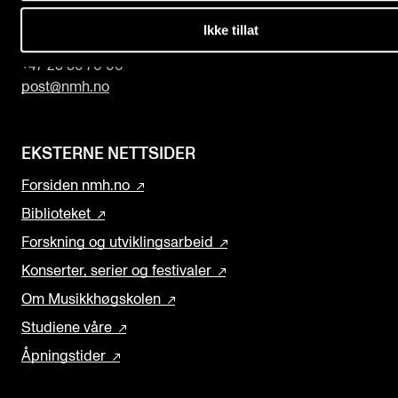
Slemdalsveien 11
0369 Oslo, Norway
Ikke tillat
+47 23 36 70 00
post@nmh.no
EKSTERNE NETTSIDER
Forsiden nmh.no
Biblioteket
Forskning og utviklingsarbeid
Konserter, serier og festivaler
Om Musikkhøgskolen
Studiene våre
Åpningstider