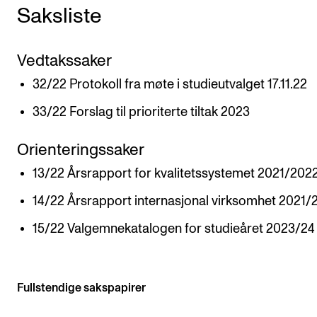
Saksliste
VERKTØY OG HJELP
IT og digitale tjenester
Vedtakssaker
Canvas
32/22 Protokoll fra møte i studieutvalget 17.11.22
Innkjøp og økonomi
33/22 Forslag til prioriterte tiltak 2023
Kommunikasjon
Orienteringssaker
Rom og bygg
13/22 Årsrapport for kvalitetssystemet 2021/202
Alle hjelpesider
14/22 Årsrapport internasjonal virksomhet 2021/
15/22 Valgemnekatalogen for studieåret 2023/24
UNDERVISNING OG STUDENTSTØTTE
Eksamen og vitnemål
Timeplaner og undervisning
Fullstendige sakspapirer
Utvikling av studieplaner og kurs