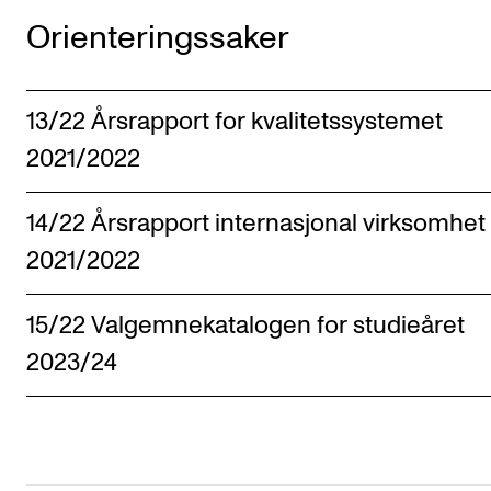
Arrangementer for ansatte
Orienteringssaker
Gjennomføre konserter og arrangementer
Markedsføring, program og plakat
13/22 Årsrapport for kvalitetssystemet
Låne utstyr – lyd, lys og video
2021/2022
Konsertopptak
14/22 Årsrapport internasjonal virksomhet
ORGANISASJON
2021/2022
Aktuelle saker
Organisering av NMH
15/22 Valgemnekatalogen for studieåret
2023/24
Biblioteket
Utvalg og komitéer
Strategier, planer og rapporter
Hvem gjør hva i administrasjonen