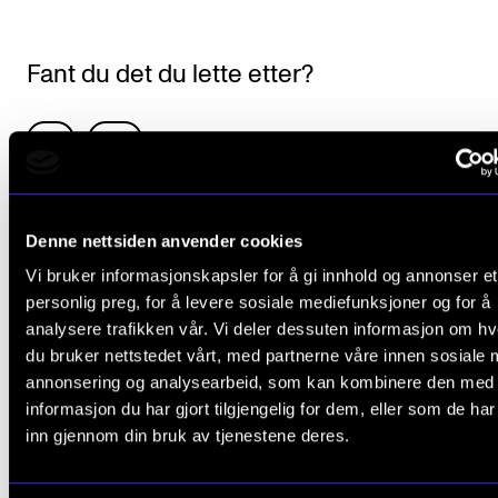
Fant du det du lette etter?
L
Ja
Nei
e
a
STUDIEUTVALGET
Denne nettsiden anvender cookies
v
Vi bruker informasjonskapsler for å gi innhold og annonser et
e
Studieutvalget møte 10. oktober 2022
personlig preg, for å levere sosiale mediefunksjoner og for å
t
Studieutvalgets møte 13. september 2022
analysere trafikken vår. Vi deler dessuten informasjon om h
h
du bruker nettstedet vårt, med partnerne våre innen sosiale 
Studieutvalgets møte 20. juni 2022
i
annonsering og analysearbeid, som kan kombinere den med
Studieutvalgets møte 10. mai 2022
informasjon du har gjort tilgjengelig for dem, eller som de ha
s
Studieutvalgets møte 5. april 2022
inn gjennom din bruk av tjenestene deres.
f
Studieutvalgets møte 8. mars 2022
i
Studieutvalgets møte 31. januar 2022