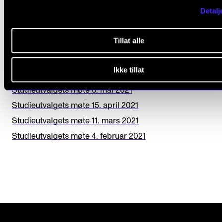
e
Detalj
Studieutvalgets møte 14. desember 2021
l
Studieutvalgets møte 16. november 2021
d
Tillat alle
Studieutvalgets møte 11. oktober 2021
b
Studieutvalgets møte 10. september 2021
Ikke tillat
l
Studieutvalgets møte 15. juni 2021
a
Studieutvalgets møte 6. mai 2021
n
Studieutvalgets møte 15. april 2021
k
Studieutvalgets møte 11. mars 2021
Studieutvalgets møte 4. februar 2021