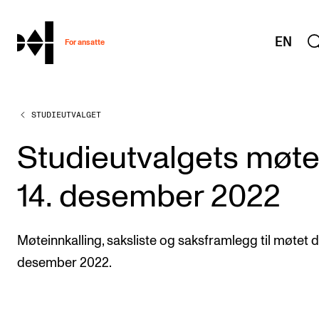
hjem
EN
For ansatte
STUDIEUTVALGET
MITT ARBEIDSFORHOLD
Arbeidstid og lønn
Studieutvalgets møt
Reiser og utveksling
14. desember 2022
Kompetanse og velferd
Overordnet i mitt arbeid
Møteinnkalling, saksliste og saksframlegg til møtet d
Helse, miljø og sikkerhet
desember 2022.
Nyansatt på NMH
Refusjon av utlegg