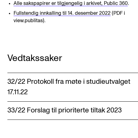
Alle sakspapirer er tilgjengelig i arkivet, Public 360
.
Digitale ressurser for undervisning
Fullstendig innkalling til 14. desember 2022
(PDF i
Studentenes psykososiale læringsmiljø
view.publitas).
Søknad og opptak
FORSKNING OG UTVIKLINGSARBEID
Vedtakssaker
Om FoU på NMH
Livet rundt FoU
32/22 Protokoll fra møte i studieutvalget
For ph.d.-programmet i kunstnerisk utviklingsarbeid
17.11.22
For ph.d.-programmet i musikkforskning
Forskningsetikk
33/22 Forslag til prioriterte tiltak 2023
KONSERTER OG ARRANGEMENTER