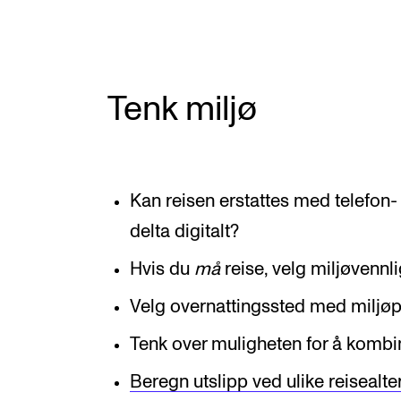
Nyansatt på NMH
Refusjon av utlegg
Tenk miljø
FORSKNING OG
UTVIKLINGSARBEID
Kan reisen erstattes med telefon-
Om FoU på NMH
delta digitalt?
Livet rundt FoU
Hvis du
må
reise, velg miljøvennli
For ph.d.-programmet i kunstnerisk
utviklingsarbeid
Velg overnattingssted med miljøpr
For ph.d.-programmet i musikkforsknin
Tenk over muligheten for å kombi
Forskningsetikk
Beregn utslipp ved ulike reisealt