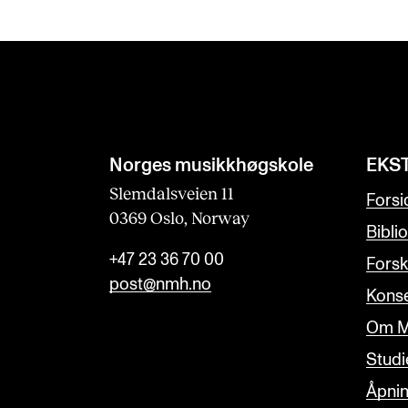
s
f
i
e
l
d
Norges musikk­høgskole
EKS
b
Slemdalsveien 11
Forsi
0369 Oslo, Norway
l
Bibli
a
+47 23 36 70 00
Forsk
n
post@nmh.no
Konse
k
Om M
Studi
Åpnin