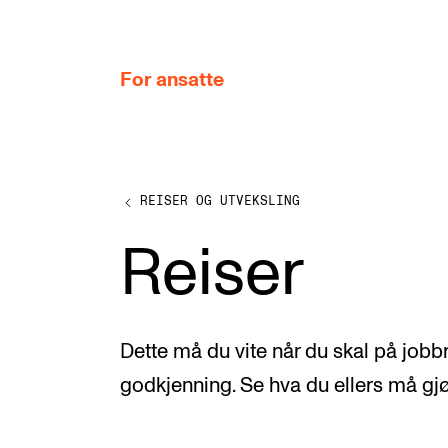
hjem
For ansatte
REISER OG UTVEKSLING
MITT ARBEIDSFORHOLD
Reiser
Arbeidstid og lønn
Reiser og utveksling
Kompetanse og velferd
Dette må du vite når du skal på jobbr
Overordnet i mitt arbeid
godkjenning. Se hva du ellers må gjør
Helse, miljø og sikkerhet