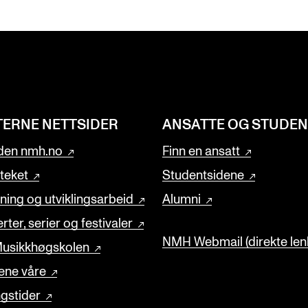
TERNE NETTSIDER
ANSATTE OG STUDE
den nmh.no
Finn en ansatt
oteket
Studentsidene
ning og utviklingsarbeid
Alumni
rter, serier og festivaler
NMH Webmail (direkte lenk
usikkhøgskolen
ene våre
gstider