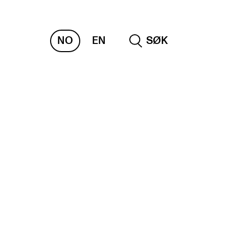
NO
EN
SØK
NDERVISNING OG
TUDENTSTØTTE
samen og vitnemål
meplaner og undervisning
ikling av studieplaner og kurs
gitale ressurser for undervisning
udentenes psykososiale læringsmiljø