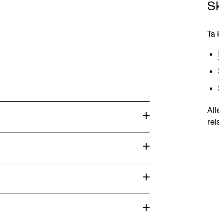
S
Ta 
All
rei