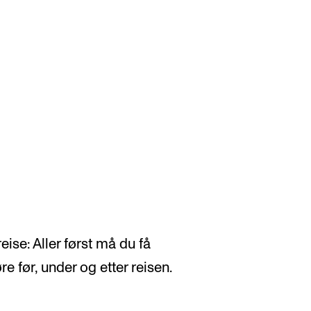
VERKTØY OG HJELP
U
S
IT og digitale tjenester
Ek
Canvas
Ti
Innkjøp og økonomi
eise: Aller først må du få
Utv
Kommunikasjon
e før, under og etter reisen.
Di
Rom og bygg
St