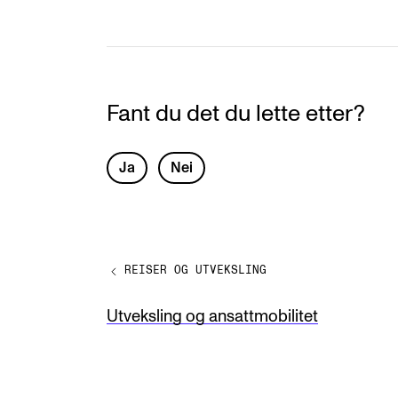
Fant du det du lette etter?
L
Ja
Nei
e
a
v
REISER OG UTVEKSLING
e
t
Utveksling og ansattmobilitet
h
i