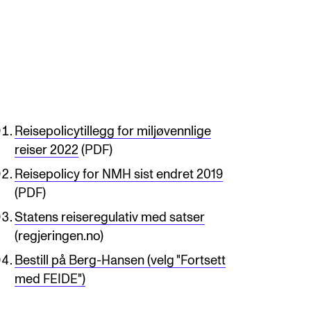
knad og opptak
RGANISASJON
Reisepolicytillegg for miljøvennlige
tuelle saker
reiser 2022
(PDF)
ganisering av NMH
Reisepolicy for NMH sist endret 2019
(PDF)
lioteket
Statens reiseregulativ med satser
valg og komitéer
(regjeringen.no)
rategier, planer og rapporter
Bestill på Berg-Hansen (velg "Fortsett
em gjør hva i administrasjonen
med FEIDE")