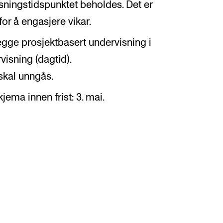
ningstidspunktet beholdes. Det er
or å engasjere vikar.
legge prosjektbasert undervisning i
visning (dagtid).
skal unngås.
jema innen frist: 3. mai.