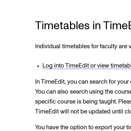
New at the Academy
Timetables in Time
RESEARCH
Individual timetables for faculty are
Research Life
The PhD programme in Artistic Researc
Log into TimeEdit or view timetab
The PhD programme in Music Research
In TimeEdit, you can search for your
For Dr Philos Candidates
You can also search using the cours
Research Ethics
specific course is being taught. Plea
TimeEdit will not be updated until clo
You have the option to export your ti