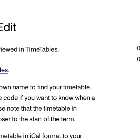
News
Edit
CONCERTS AND EVENTS
O
 viewed in TimeTables.
Events for Employees
Th
h
Plan­ning and Carry out Con­certs and
Th
les
.
Events
Co
Posters, programmes and promoting
 own name to find your timetable.
St
Borrow equipment – sound, light, video
e code if you want to know when a
Wh
Sound and image rights
se note that the timetable in
ser to the start of the term.
metable in iCal format to your