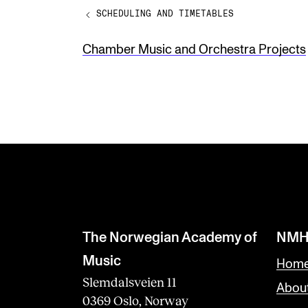
SCHEDULING AND TIMETABLES
e
t
Chamber Music and Orchestra Projects
h
i
s
f
i
e
l
d
The Norwegian Academy of
NMH
b
Music
Home
l
Slemdalsveien 11
Abou
0369 Oslo, Norway
a