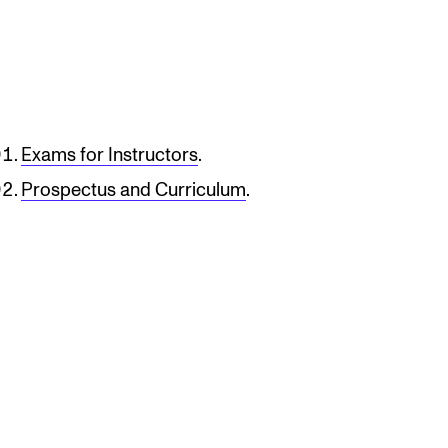
RGANISATION
Exams for Instructors
.
e Academy's Organisation
Prospectus and Curriculum
.
e Library
mmittees
rategies
o Does What in the Administration?