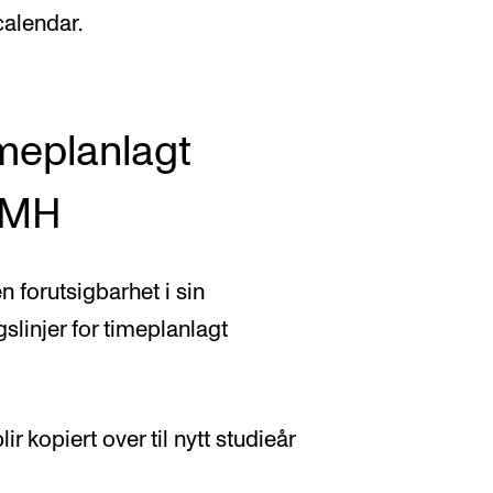
calendar.
imeplanlagt
NMH
 forutsigbarhet i sin
slinjer for timeplanlagt
ir kopiert over til nytt studieår