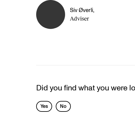
Siv Øverli
,
Adviser
Did you find what you were l
L
Yes
No
e
a
v