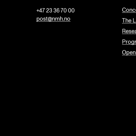
n
Conce
+47 23 36 70 00
k
post@nmh.no
The L
Rese
Prog
Open