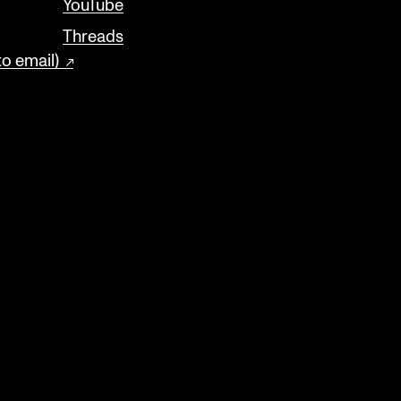
YouTube
Threads
to email)