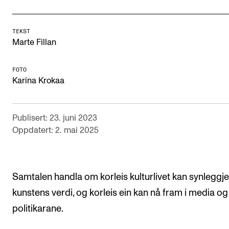
Digitale ressurser for undervisning
Studentenes psykososiale læringsmiljø
TEKST
Marte Fillan
Søknad og opptak
FOTO
Karina Krokaa
FORSKNING OG UTVIKLINGSARBEID
Om FoU på NMH
Publisert: 23. juni 2023
Livet rundt FoU
Oppdatert: 2. mai 2025
For ph.d.-programmet i kunstnerisk utviklingsarbeid
For ph.d.-programmet i musikkforskning
Samtalen handla om korleis kulturlivet kan synleggj
Forskningsetikk
kunstens verdi, og korleis ein kan nå fram i media og 
politikarane.
KONSERTER OG ARRANGEMENTER