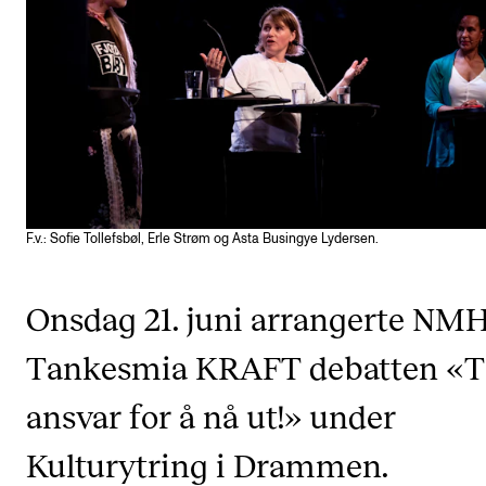
VERKTØY OG HJELP
IT og digitale tjenester
Canvas
Innkjøp og økonomi
Kommunikasjon
Rom og bygg
F.v.: Sofie Tollefsbøl, Erle Strøm og Asta Busingye Lydersen.
Alle hjelpesider
Onsdag 21. juni arrangerte NM
UNDERVISNING OG STUDENTSTØTTE
Tankesmia KRAFT debatten «T
Eksamen og vitnemål
ansvar for å nå ut!» under
Timeplaner og undervisning
Kulturytring i Drammen.
Utvikling av studieplaner og kurs