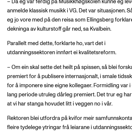
– Då eg var ferdig på Musikkhøgskolen kunne eg lev
anmelde klassisk musikk i VG. Det var situasjonen. S
eg jo vore med på den reisa som Ellingsberg forklare
dekninga av kulturstoff går ned, sa Kvalbein.
Parallelt med dette, forklarte ho, vart det i
utdanningssektoren innført ei kvalitetsreform.
– Om ein skal sette det heilt på spissen, så blei fors
premiert for å publisere internasjonalt, i smale tidsskr
for å imponere sine eigne kollegaer. Formidling var i 
lang periode utruleg dårleg premiert. Det trur eg har
at vi har stanga hovudet litt i veggen no i vår.
Rektoren blei utfordra på kvifor meir samfunnskont
fleire tydelege ytringar frå leiarane i utdanningssekt