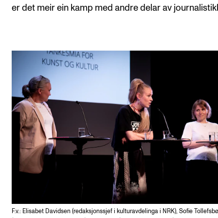
er det meir ein kamp med andre delar av journalistik
F.v.: Elisabet Davidsen (redaksjonssjef i kulturavdelinga i NRK), Sofie Tollefsbø