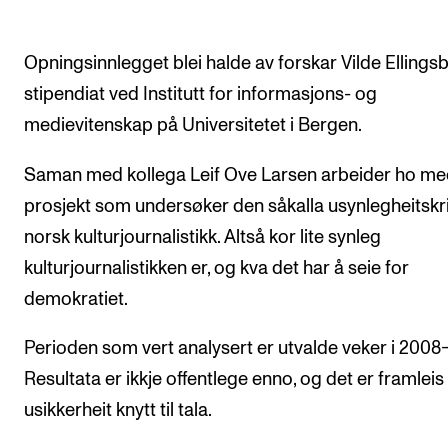
Arrangementer for ansatte
Gjennomføre konserter og arrangementer
Opningsinnlegget blei halde av forskar Vilde Ellings
Markedsføring, program og plakat
stipendiat ved Institutt for informasjons- og
Låne utstyr – lyd, lys og video
medievitenskap på Universitetet i Bergen.
Konsertopptak
Saman med kollega Leif Ove Larsen arbeider ho med
prosjekt som undersøker den såkalla usynlegheitskri
ORGANISASJON
norsk kulturjournalistikk. Altså kor lite synleg
Aktuelle saker
kulturjournalistikken er, og kva det har å seie for
Organisering av NMH
demokratiet.
Biblioteket
Perioden som vert analysert er utvalde veker i 2008
Utvalg og komitéer
Resultata er ikkje offentlege enno, og det er framlei
Strategier, planer og rapporter
usikkerheit knytt til tala.
Hvem gjør hva i administrasjonen