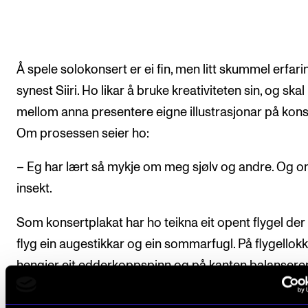
Å spele solokonsert er ei fin, men litt skummel erfari
synest Siiri. Ho likar å bruke kreativiteten sin, og skal
mellom anna presentere eigne illustrasjonar på kons
Om prosessen seier ho:
– Eg har lært så mykje om meg sjølv og andre. Og 
insekt.
Som konsertplakat har ho teikna eit opent flygel der
flyg ein augestikkar og ein sommarfugl. På flygellokk
hengjer eit edderkoppspinn og på kanten balanserer
marihøne.