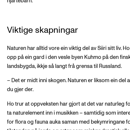
hjartebarn.
Arrangementer for ansatte
Gjennomføre konserter og arrangementer
Markedsføring, program og plakat
Viktige skapningar
Låne utstyr – lyd, lys og video
Konsertopptak
Naturen har alltid vore ein viktig del av Siiri sitt liv. H
opp på ein gard i den vesle byen Kuhmo på den fins
ORGANISASJON
landsbygda, ikkje så langt frå grensa til Russland.
Aktuelle saker
– Det er midt inni skogen. Naturen er liksom ein del a
Organisering av NMH
du gjer der.
Biblioteket
Ho trur at oppveksten har gjort at det var naturleg f
Utvalg og komitéer
ta naturelement inn i musikken – samtidig som inter
Strategier, planer og rapporter
for flora og fauna auka saman med bekymringane f
Hvem gjør hva i administrasjonen