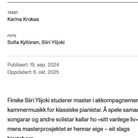
Digitale ressurser for undervisning
TEKST
Studentenes psykososiale læringsmiljø
Karina Krokaa
Søknad og opptak
FOTO
Sofia Kyllönen, Siiri Ylijoki
FORSKNING OG UTVIKLINGSARBEID
Om FoU på NMH
Publisert: 19. sep. 2024
Oppdatert: 6. okt. 2025
Livet rundt FoU
For ph.d.-programmet i kunstnerisk utviklingsarbeid
For ph.d.-programmet i musikkforskning
Finske Siiri Ylijoki studerer master i akkompagneme
Forskningsetikk
kammermusikk for klassiske pianistar. Å spele sam
songarar og andre solistar kallar ho «sitt vanlege liv»
mens masterprosjektet er hennar eige – eit slags
KONSERTER OG ARRANGEMENTER