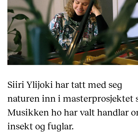
VERKTØY OG HJELP
IT og digitale tjenester
Canvas
Innkjøp og økonomi
Kommunikasjon
Rom og bygg
Alle hjelpesider
Siiri Ylijoki har tatt med seg
naturen inn i masterprosjektet s
UNDERVISNING OG STUDENTSTØTTE
Musikken ho har valt handlar 
Eksamen og vitnemål
insekt og fuglar.
Timeplaner og undervisning
Utvikling av studieplaner og kurs