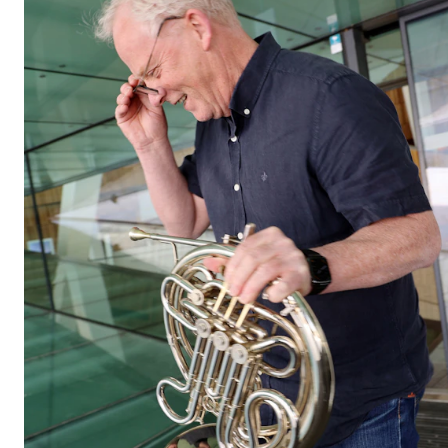
VERKTØY OG HJELP
IT og digitale tjenester
Canvas
Innkjøp og økonomi
Kommunikasjon
Rom og bygg
Alle hjelpesider
UNDERVISNING OG STUDENTSTØTTE
Eksamen og vitnemål
Timeplaner og undervisning
Utvikling av studieplaner og kurs