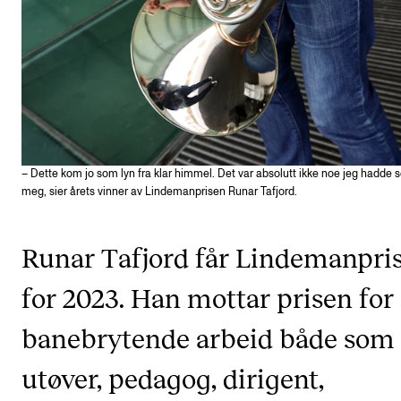
Digitale ressurser for undervisning
Studentenes psykososiale læringsmiljø
Søknad og opptak
FORSKNING OG UTVIKLINGSARBEID
– Dette kom jo som lyn fra klar himmel. Det var absolutt ikke noe jeg hadde se
Om FoU på NMH
meg, sier årets vinner av Lindemanprisen Runar Tafjord.
Livet rundt FoU
For ph.d.-programmet i kunstnerisk utviklingsarbeid
Runar Tafjord får Lindemanpri
For ph.d.-programmet i musikkforskning
for 2023. Han mottar prisen for 
Forskningsetikk
banebrytende arbeid både som
utøver, pedagog, dirigent,
KONSERTER OG ARRANGEMENTER