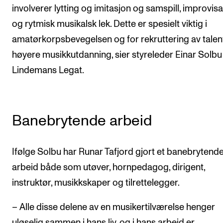
involverer lytting og imitasjon og samspill, improvis
og rytmisk musikalsk lek. Dette er spesielt viktig i
amatørkorpsbevegelsen og for rekruttering av talente
høyere musikkutdanning, sier styreleder Einar Solbu 
Lindemans Legat.
Banebrytende arbeid
Ifølge Solbu har Runar Tafjord gjort et banebrytend
arbeid både som utøver, hornpedagog, dirigent,
instruktør, musikkskaper og tilrettelegger.
– Alle disse delene av en musikertilværelse henger
uløselig sammen i hans liv, og i hans arbeid er