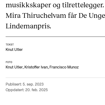
Arrangementer for ansatte
musikkskaper og tilrettelegger.
Gjennomføre konserter og arrangementer
Mira Thiruchelvam får De Unge
Markedsføring, program og plakat
Lindemanpris.
Låne utstyr – lyd, lys og video
Konsertopptak
TEKST
Knut Utler
ORGANISASJON
Aktuelle saker
FOTO
,
,
Knut Utler
Kristoffer Ivan
Francisco Munoz
Organisering av NMH
Biblioteket
Publisert: 5. sep. 2023
Utvalg og komitéer
Oppdatert: 20. feb. 2025
Strategier, planer og rapporter
Hvem gjør hva i administrasjonen