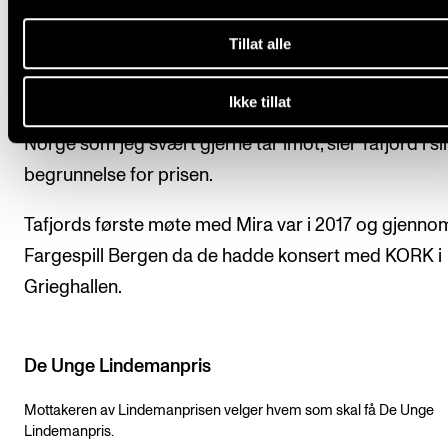
– Mira spiller bansurifløyte på høyt kunstnerisk nivå
Tillat alle
hun har et sjangerløst uttrykk som inkluderer flere
stilretninger som jazz, hip-hop, Bollywood og klassis
Ikke tillat
indisk musikk. Dette gir et nytt inntrykk av det flerkult
Norge som jeg svært gjerne tar imot, sier Tafjord i si
begrunnelse for prisen.
Tafjords første møte med Mira var i 2017 og gjenno
Fargespill Bergen da de hadde konsert med KORK i
Grieghallen.
De Unge Lindemanpris
Mottakeren av Lindemanprisen velger hvem som skal få De Unge
Lindemanpris.