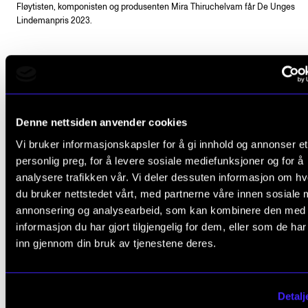
Fløytisten, komponisten og produsenten Mira Thiruchelvam får De Unges
Lindemanpris 2023.
De Unges Lindemanpris til Mira
Thiruchelvam
Denne nettsiden anvender cookies
Vi bruker informasjonskapsler for å gi innhold og annonser et
personlig preg, for å levere sosiale mediefunksjoner og for å
Fløytisten, komponisten og produsenten Mira
analysere trafikken vår. Vi deler dessuten informasjon om h
Thiruchelvam (f. 1994) fra Bergen er valgt av Runar T
du bruker nettstedet vårt, med partnerne våre innen sosiale 
til å motta De Unges Lindemanpris.
annonsering og analysearbeid, som kan kombinere den med
informasjon du har gjort tilgjengelig for dem, eller som de ha
inn gjennom din bruk av tjenestene deres.
– Sjangerløst uttrykk
Detalj