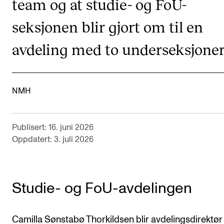
team og at studie- og FoU-
VERKTØY OG HJELP
seksjonen blir gjort om til en
IT og digitale tjenester
avdeling med to underseksjoner
Canvas
Innkjøp og økonomi
NMH
Kommunikasjon
Rom og bygg
Publisert: 16. juni 2026
Alle hjelpesider
Oppdatert: 3. juli 2026
UNDERVISNING OG STUDENTSTØTTE
Eksamen og vitnemål
Studie- og FoU-avdelingen
Timeplaner og undervisning
Utvikling av studieplaner og kurs
Camilla Sønstabø Thorkildsen blir avdelingsdirektør