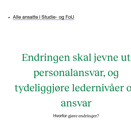
Arrangementer for ansatte
Gjennomføre konserter og arrangementer
Alle ansatte i Studie- og FoU
Markedsføring, program og plakat
Låne utstyr – lyd, lys og video
Konsertopptak
Endringen skal jevne ut
ORGANISASJON
personalansvar, og
Aktuelle saker
tydeliggjøre ledernivåer 
Organisering av NMH
Biblioteket
ansvar
Utvalg og komitéer
gjøre endringer?
Hvorfor
Strategier, planer og rapporter
Hvem gjør hva i administrasjonen