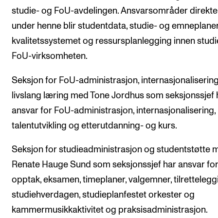
studie- og FoU-avdelingen. Ansvarsområder direkte
Digitale ressurser for undervisning
under henne blir studentdata, studie- og emneplaner
Studentenes psykososiale læringsmiljø
kvalitetssystemet og ressursplanlegging innen studi
Søknad og opptak
FoU-virksomheten.
Seksjon for FoU-administrasjon, internasjonaliserin
FORSKNING OG UTVIKLINGSARBEID
livslang læring med Tone Jordhus som seksjonssjef 
Om FoU på NMH
ansvar for FoU-administrasjon, internasjonalisering,
Livet rundt FoU
talentutvikling og etterutdanning- og kurs.
For ph.d.-programmet i kunstnerisk utviklingsarbeid
Seksjon for studieadministrasjon og studentstøtte 
For ph.d.-programmet i musikkforskning
Renate Hauge Sund som seksjonssjef har ansvar fo
Forskningsetikk
opptak, eksamen, timeplaner, valgemner, tilrettelegg
studiehverdagen, studieplanfestet orkester og
KONSERTER OG ARRANGEMENTER
kammermusikkaktivitet og praksisadministrasjon.