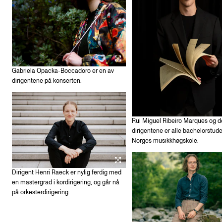
Gabriela Opacka-Boccadoro er en av
dirigentene på konserten.
Rui Miguel Ribeiro Marques og d
dirigentene er alle bachelorstud
Norges musikkhøgskole.
Dirigent Henri Raeck er nylig ferdig med
en mastergrad i kordirigering, og går nå
på orkesterdirigering.