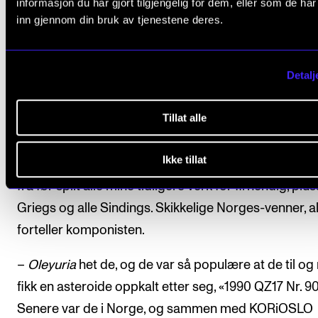
informasjon du har gjort tilgjengelig for dem, eller som de ha
Spesielt for konserten er også at det kommer sange
inn gjennom din bruk av tjenestene deres.
Soloists of the Student Choir of the Ukrainian Nation
Tchaikovsky Academy of Music
i Kyiv.
Detalj
– Det er veldig hyggelig. Jeg har et svært godt forhol
Tillat alle
Ukraina, og har vært der flere ganger. Det begynte 
en klaverduo fra Odessa tok kontakt for å bestille en
Ikke tillat
konsert for firhendig klaver og strykere av meg. De
fra før spilt alle mine tidligere verk for firhendig, plus
Griegs og alle Sindings. Skikkelige Norges-venner, al
forteller komponisten.
–
Oleyuria
het de, og de var så populære at de til o
fikk en asteroide oppkalt etter seg, «1990 QZ17 Nr. 9
Senere var de i Norge, og sammen med KORiOSLO