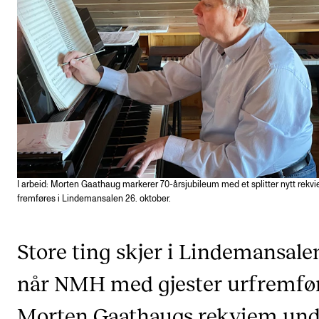
VERKTØY OG HJELP
IT og digitale tjenester
Canvas
Innkjøp og økonomi
Kommunikasjon
Rom og bygg
Alle hjelpesider
I arbeid: Morten Gaathaug markerer 70-årsjubileum med et splitter nytt rek
fremføres i Lindemansalen 26. oktober.
UNDERVISNING OG STUDENTSTØTTE
Store ting skjer i Lindemansale
Eksamen og vitnemål
når NMH med gjester urfremfø
Timeplaner og undervisning
Morten Gaathaugs rekviem und
Utvikling av studieplaner og kurs