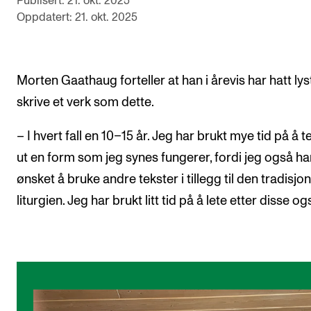
Publisert: 21. okt. 2025
Arrangementer for ansatte
Oppdatert: 21. okt. 2025
Gjennomføre konserter og arrangementer
Markedsføring, program og plakat
Morten Gaathaug forteller at han i årevis har hatt lyst 
Låne utstyr – lyd, lys og video
skrive et verk som dette.
Konsertopptak
– I hvert fall en 10–15 år. Jeg har brukt mye tid på å 
ORGANISASJON
ut en form som jeg synes fungerer, fordi jeg også ha
ønsket å bruke andre tekster i tillegg til den tradisjon
Aktuelle saker
liturgien. Jeg har brukt litt tid på å lete etter disse og
Organisering av NMH
Biblioteket
Utvalg og komitéer
Strategier, planer og rapporter
Hvem gjør hva i administrasjonen