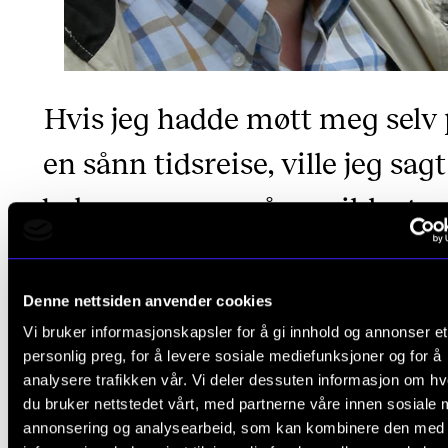
Hvis jeg hadde møtt meg selv
en sånn tidsreise, ville jeg sagt
du bør være mer åpen, ikke tro
har løsningen på alt – ennå.
om hva han ville sagt til seg selv som ung kom
Morten Gaathaug
Denne nettsiden anvender cookies
Vi bruker informasjonskapsler for å gi innhold og annonser et
personlig preg, for å levere sosiale mediefunksjoner og for å
analysere trafikken vår. Vi deler dessuten informasjon om h
du bruker nettstedet vårt, med partnerne våre innen sosiale 
Ukrainsk vennskap
annonsering og analysearbeid, som kan kombinere den med