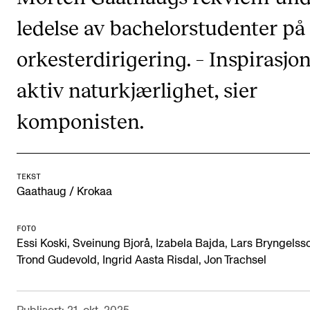
Digitale ressurser for undervisning
ledelse av bachelorstudenter på
Studentenes psykososiale læringsmiljø
orkesterdirigering. – Inspirasjon 
Søknad og opptak
aktiv naturkjærlighet, sier
komponisten.
FORSKNING OG UTVIKLINGSARBEID
Om FoU på NMH
Livet rundt FoU
TEKST
For ph.d.-programmet i kunstnerisk utviklingsarbeid
Gaathaug / Krokaa
For ph.d.-programmet i musikkforskning
FOTO
Forskningsetikk
Essi Koski, Sveinung Bjorå, Izabela Bajda, Lars Bryngelss
Trond Gudevold, Ingrid Aasta Risdal, Jon Trachsel
KONSERTER OG ARRANGEMENTER