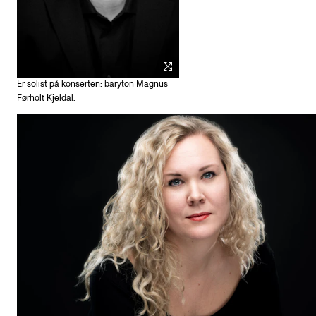
Er solist på konserten: baryton Magnus
Førholt Kjeldal.