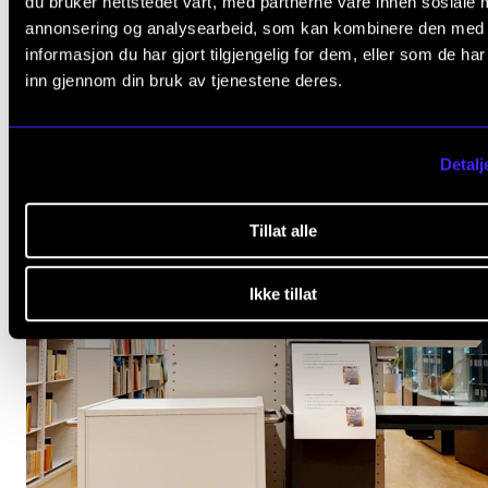
du bruker nettstedet vårt, med partnerne våre innen sosiale 
25. nov. 2025
annonsering og analysearbeid, som kan kombinere den med
informasjon du har gjort tilgjengelig for dem, eller som de ha
inn gjennom din bruk av tjenestene deres.
Detalj
Tillat alle
Ikke tillat