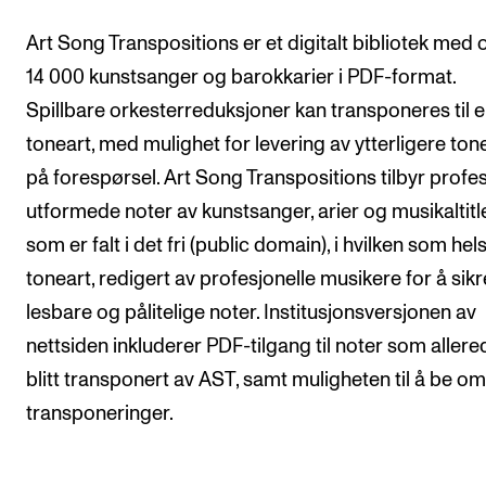
Digitale ressurser for undervisning
Art Song Transpositions er et digitalt bibliotek med 
Studentenes psykososiale læringsmiljø
14 000 kunstsanger og barokkarier i PDF-format.
Søknad og opptak
Spillbare orkesterreduksjoner kan transponeres til 
toneart, med mulighet for levering av ytterligere ton
på forespørsel. Art Song Transpositions tilbyr profes
FORSKNING OG UTVIKLINGSARBEID
utformede noter av kunstsanger, arier og musikaltitl
Om FoU på NMH
som er falt i det fri (public domain), i hvilken som hels
Livet rundt FoU
toneart, redigert av profesjonelle musikere for å sikr
For ph.d.-programmet i kunstnerisk utviklingsarbeid
lesbare og pålitelige noter. Institusjonsversjonen av
For ph.d.-programmet i musikkforskning
nettsiden inkluderer PDF-tilgang til noter som allere
Forskningsetikk
blitt transponert av AST, samt muligheten til å be o
transponeringer.
KONSERTER OG ARRANGEMENTER