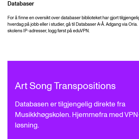
Arrangementer for ansatte
Databaser
Gjennomføre konserter og arrangementer
For å finne en oversikt over databaser biblioteket har gjort tilgjengelig
hverdag på jobb eller i studier, gå til Databaser A-Å. Adgang via Oria.
Markedsføring, program og plakat
skolens IP-adresser, logg først på eduVPN.
Låne utstyr – lyd, lys og video
Konsertopptak
ORGANISASJON
Aktuelle saker
Art Song Transpositions
Organisering av NMH
Biblioteket
Databasen er tilgjengelig direkte fra
Utvalg og komitéer
Musikkhøgskolen. Hjemmefra med VPN
løsning.
Strategier, planer og rapporter
Hvem gjør hva i administrasjonen