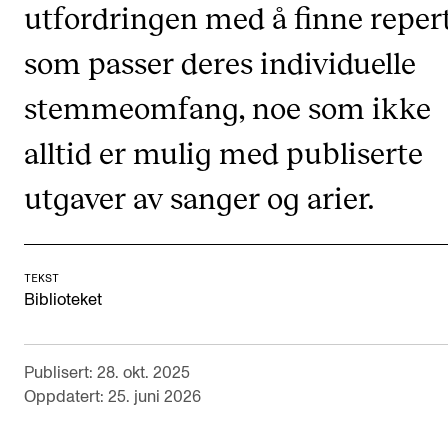
utfordringen med å finne reper
VERKTØY OG HJELP
som passer deres individuelle
IT og digitale tjenester
stemmeomfang, noe som ikke
Canvas
alltid er mulig med publiserte
Innkjøp og økonomi
Kommunikasjon
utgaver av sanger og arier.
Rom og bygg
Alle hjelpesider
TEKST
Biblioteket
UNDERVISNING OG STUDENTSTØTTE
Eksamen og vitnemål
Publisert: 28. okt. 2025
Oppdatert: 25. juni 2026
Timeplaner og undervisning
Utvikling av studieplaner og kurs