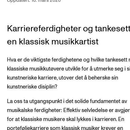
Oppdatert: 16. mars 2026
Arrangementer for ansatte
Gjennomføre konserter og arrangementer
Markedsføring, program og plakat
Karriereferdigheter og tankesett
Låne utstyr – lyd, lys og video
en klassisk musikkartist
Konsertopptak
Hva er de viktigste ferdighetene og hvilke tankesett
ORGANISASJON
klassiske musikkutøvere utvikle for å utmerke seg i s
Aktuelle saker
kunstneriske karriere, utover det å beherske sin
Organisering av NMH
kunstneriske disiplin?
Biblioteket
La oss ta utgangspunkt i det solide fundamentet av
Utvalg og komitéer
musikalske ferdigheter: Effektiv selvledelse er avgj
Strategier, planer og rapporter
for at klassiske musikere skal lykkes i karrieren. En
Hvem gjør hva i administrasjonen
porteføljekarriere som klassisk musiker krever en