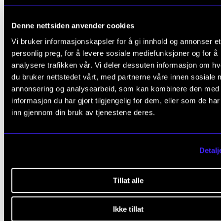
Musikkurator og strateg Andreas Vierziger jobber
internasjonalt med partnere i og utenfor den klassis
Denne nettsiden anvender cookies
musikkbransjen, blant annet Concertgebouw Orche
Vi bruker informasjonskapsler for å gi innhold og annonser et
Amsterdam, Paris Opera Competition, David Lynchs
personlig preg, for å levere sosiale mediefunksjoner og for å
analysere trafikken vår. Vi deler dessuten informasjon om h
Silencio Club i Paris, Camerata Salzburg og Budape
du bruker nettstedet vårt, med partnerne våre innen sosiale 
Spring Festival.
annonsering og analysearbeid, som kan kombinere den med
informasjon du har gjort tilgjengelig for dem, eller som de ha
Som musikksupervisor har Vierziger arbeidet med 
inn gjennom din bruk av tjenestene deres.
rekke kinofilmer, produksjoner for blant annet Netflix
teaterforestillinger og moteshow i Paris, London og
Detalj
Milano med designere som Vivienne Westwood.
Han har sittet i juryen for mer enn 25 internasjonale
Tillat alle
musikkonkurranser og foreleser jevnlig ved en rekke
musikk- og kunstuniversiteter, blant annet i Tokyo, Wi
Ikke tillat