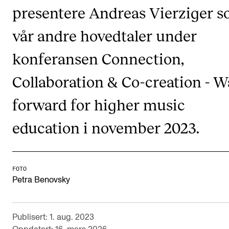
presentere Andreas Vierziger 
Digitale ressurser for undervisning
vår andre hovedtaler under
Studentenes psykososiale læringsmiljø
Søknad og opptak
konferansen Connection,
Collaboration & Co-creation - W
FORSKNING OG UTVIKLINGSARBEID
forward for higher music
Om FoU på NMH
education i november 2023.
Livet rundt FoU
For ph.d.-programmet i kunstnerisk utviklingsarbeid
For ph.d.-programmet i musikkforskning
FOTO
Forskningsetikk
Petra Benovsky
KONSERTER OG ARRANGEMENTER
Publisert: 1. aug. 2023