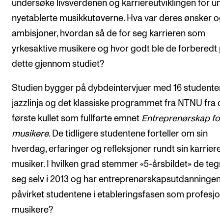
undersøke livsverdenen og karriereutviklingen for u
Arrangementer for ansatte
nyetablerte musikkutøverne. Hva var deres ønsker 
Gjennomføre konserter og arrangementer
ambisjoner, hvordan så de for seg karrieren som
Markedsføring, program og plakat
yrkesaktive musikere og hvor godt ble de forberedt
Låne utstyr – lyd, lys og video
dette gjennom studiet?
Konsertopptak
Studien bygger på dybdeintervjuer med 16 studenter
jazzlinja og det klassiske programmet fra NTNU fra 
ORGANISASJON
første kullet som fullførte emnet
Entreprenørskap fo
Aktuelle saker
musikere.
De tidligere studentene forteller om sin
Organisering av NMH
hverdag, erfaringer og refleksjoner rundt sin karrie
Biblioteket
musiker. I hvilken grad stemmer «5-årsbildet» de teg
seg selv i 2013 og har entreprenørskapsutdanninge
Utvalg og komitéer
påvirket studentene i etableringsfasen som profesjo
Strategier, planer og rapporter
musikere?
Hvem gjør hva i administrasjonen