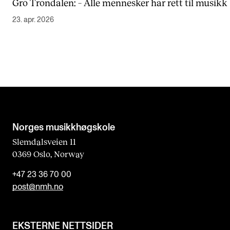
Gro Trondalen: – Alle mennesker har rett til musikk
23. apr. 2026
Norges musikk­høgskole
Slemdalsveien 11
0369 Oslo, Norway
+47 23 36 70 00
post@nmh.no
EKSTERNE NETTSIDER