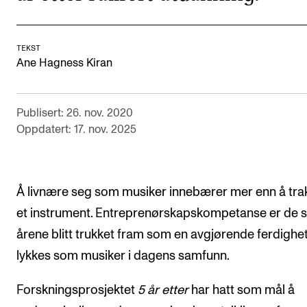
Digitale ressurser for undervisning
Studentenes psykososiale læringsmiljø
TEKST
Ane Hagness Kiran
Søknad og opptak
Publisert: 26. nov. 2020
FORSKNING OG UTVIKLINGSARBEID
Oppdatert: 17. nov. 2025
Om FoU på NMH
Livet rundt FoU
For ph.d.-programmet i kunstnerisk utviklingsarbeid
Å livnære seg som musiker innebærer mer enn å tra
et instrument. Entreprenørskapskompetanse er de s
For ph.d.-programmet i musikkforskning
årene blitt trukket fram som en avgjørende ferdighet
Forskningsetikk
lykkes som musiker i dagens samfunn.
KONSERTER OG ARRANGEMENTER
Forskningsprosjektet
5 år etter
har hatt som mål å