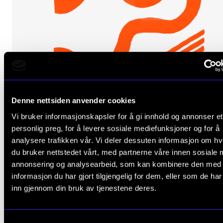
Arrangementer for ansatte
Gjennomføre konserter og arrangementer
Markedsføring, program og plakat
Låne utstyr – lyd, lys og video
Konsertopptak
Denne nettsiden anvender cookies
ORGANISASJON
Vi bruker informasjonskapsler for å gi innhold og annonser et
personlig preg, for å levere sosiale mediefunksjoner og for å
Aktuelle saker
analysere trafikken vår. Vi deler dessuten informasjon om h
Organisering av NMH
du bruker nettstedet vårt, med partnerne våre innen sosiale 
annonsering og analysearbeid, som kan kombinere den med
Biblioteket
Utkast til handlingsplan for FoU på høring
informasjon du har gjort tilgjengelig for dem, eller som de ha
Utvalg og komitéer
inn gjennom din bruk av tjenestene deres.
27. okt. 2025
Strategier, planer og rapporter
Hvem gjør hva i administrasjonen