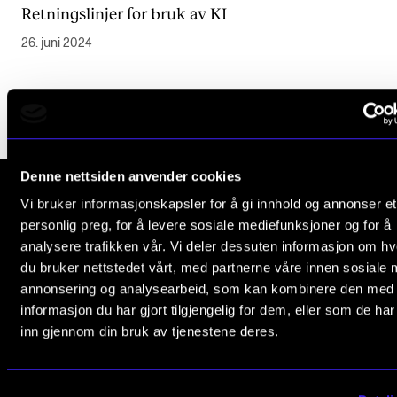
Retningslinjer for bruk av KI
Digitale ressurser for undervisning
26. juni 2024
Studentenes psykososiale læringsmiljø
Søknad og opptak
FORSKNING OG UTVIKLINGSARBEID
Denne nettsiden anvender cookies
Om FoU på NMH
Vi bruker informasjonskapsler for å gi innhold og annonser et
Livet rundt FoU
personlig preg, for å levere sosiale mediefunksjoner og for å
Norges musikk­høgskole
For ph.d.-programmet i kunstnerisk utviklingsarbeid
analysere trafikken vår. Vi deler dessuten informasjon om h
Slemdalsveien 11
du bruker nettstedet vårt, med partnerne våre innen sosiale 
0369 Oslo, Norway
For ph.d.-programmet i musikkforskning
annonsering og analysearbeid, som kan kombinere den med
Forskningsetikk
informasjon du har gjort tilgjengelig for dem, eller som de ha
+47 23 36 70 00
inn gjennom din bruk av tjenestene deres.
post@nmh.no
KONSERTER OG ARRANGEMENTER