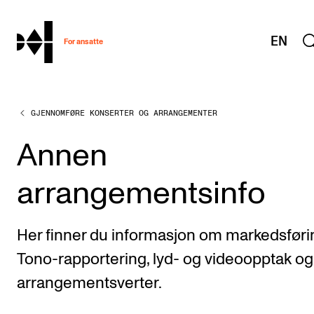
hjem
EN
For ansatte
GJENNOMFØRE KONSERTER OG ARRANGEMENTER
MITT ARBEIDSFORHOLD
Arbeidstid og lønn
Annen
Reiser og utveksling
arrangementsinfo
Kompetanse og velferd
Overordnet i mitt arbeid
Her finner du informasjon om markedsføri
Helse, miljø og sikkerhet
Tono-rapportering, lyd- og videoopptak og
Nyansatt på NMH
arrangementsverter.
Refusjon av utlegg