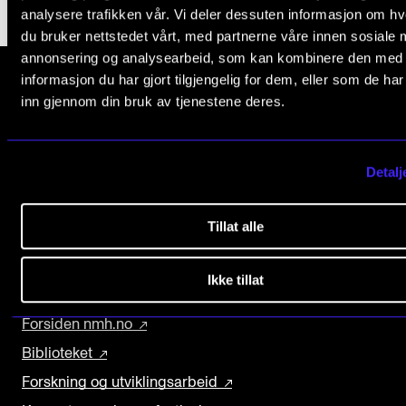
Arrangementer for ansatte
analysere trafikken vår. Vi deler dessuten informasjon om h
du bruker nettstedet vårt, med partnerne våre innen sosiale 
Gjennomføre konserter og arrangementer
annonsering og analysearbeid, som kan kombinere den med
Markedsføring, program og plakat
informasjon du har gjort tilgjengelig for dem, eller som de ha
inn gjennom din bruk av tjenestene deres.
Låne utstyr – lyd, lys og video
Norges musikk­høgskole
Konsertopptak
Slemdalsveien 11
0369 Oslo, Norway
Detalj
ORGANISASJON
+47 23 36 70 00
post@nmh.no
Tillat alle
Aktuelle saker
Organisering av NMH
Ikke tillat
EKSTERNE NETTSIDER
Biblioteket
Forsiden nmh.no
Utvalg og komitéer
Biblioteket
Strategier, planer og rapporter
Forskning og utviklingsarbeid
Hvem gjør hva i administrasjonen