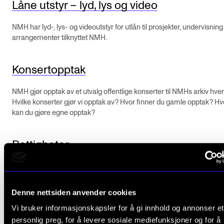
Låne utstyr – lyd, lys og video
Digitale ressurser for undervisning
NMH har lyd-, lys- og videoutstyr for utlån til prosjekter, undervisning
Studentenes psykososiale læringsmiljø
arrangementer tilknyttet NMH.
Søknad og opptak
Konsertopptak
FORSKNING OG UTVIKLINGSARBEID
NMH gjør opptak av et utvalg offentlige konserter til NMHs arkiv hvert
Om FoU på NMH
Hvilke konserter gjør vi opptak av? Hvor finner du gamle opptak? H
kan du gjøre egne opptak?
Livet rundt FoU
For ph.d.-programmet i kunstnerisk utviklingsarbeid
Rettigheter
For ph.d.-programmet i musikkforskning
Som bruker er du ansvarlig for at alle rettigheter er klarert ved publi
Forskningsetikk
eller offentliggjøring av konserter.
Denne nettsiden anvender cookies
Vi bruker informasjonskapsler for å gi innhold og annonser et
KONSERTER OG ARRANGEMENTER
personlig preg, for å levere sosiale mediefunksjoner og for å