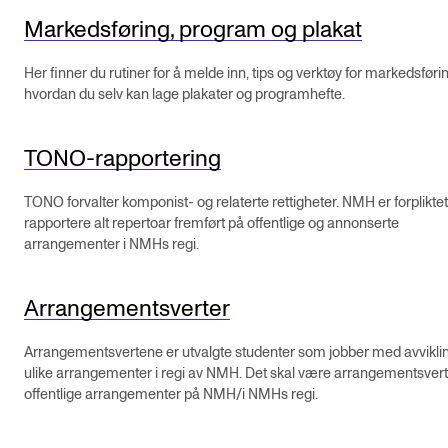
Markedsføring, program og plakat
VERKTØY OG HJELP
Her finner du rutiner for å melde inn, tips og verktøy for markedsføri
IT og digitale tjenester
hvordan du selv kan lage plakater og programhefte.
Canvas
Innkjøp og økonomi
TONO-rapportering
Kommunikasjon
TONO forvalter komponist- og relaterte rettigheter. NMH er forpliktet 
Rom og bygg
rapportere alt repertoar fremført på offentlige og annonserte
arrangementer i NMHs regi.
Alle hjelpesider
Arrangementsverter
UNDERVISNING OG STUDENTSTØTTE
Arrangementsvertene er utvalgte studenter som jobber med avvikli
Eksamen og vitnemål
ulike arrangementer i regi av NMH. Det skal være arrangementsvert 
offentlige arrangementer på NMH/i NMHs regi.
Timeplaner og undervisning
Utvikling av studieplaner og kurs