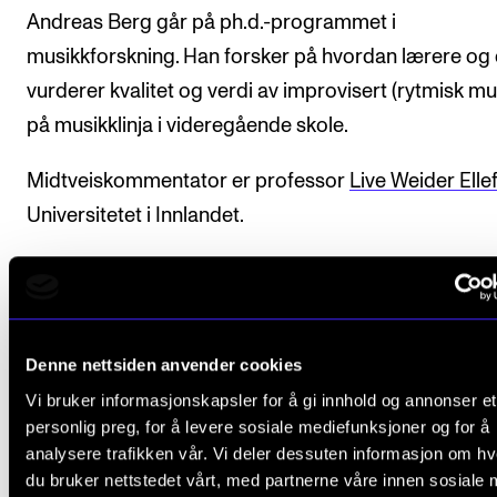
Andreas Berg går på ph.d.-programmet i
musikkforskning. Han forsker på hvordan lærere og 
vurderer kvalitet og verdi av improvisert (rytmisk mu
på musikklinja i videregående skole.
Midtveiskommentator er professor
Live Weider Elle
Universitetet i Innlandet.
Les mer om studien på Andreas' prosjektside.
Denne nettsiden anvender cookies
Om midtveisevaluering
Vi bruker informasjonskapsler for å gi innhold og annonser et
personlig preg, for å levere sosiale mediefunksjoner og for å
analysere trafikken vår. Vi deler dessuten informasjon om h
Formålet med midtveisevaluering er å sikre fremdrif
du bruker nettstedet vårt, med partnerne våre innen sosiale 
kvalitet i ph.d.-arbeidet og motivere kandidaten til v