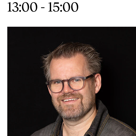
13:00
-
15:00
VERKTØY OG HJELP
IT og digitale tjenester
Canvas
Innkjøp og økonomi
Kommunikasjon
Rom og bygg
Alle hjelpesider
UNDERVISNING OG STUDENTSTØTTE
Eksamen og vitnemål
Timeplaner og undervisning
Utvikling av studieplaner og kurs