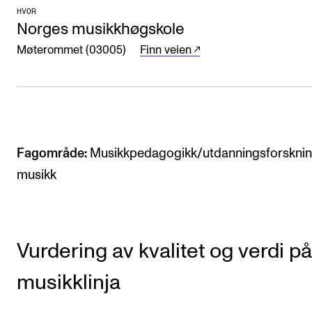
Arrangementer for ansatte
HVOR
Norges musikkhøgskole
Gjennomføre konserter og arrangementer
Møterommet (03005)
Finn veien
Markedsføring, program og plakat
Låne utstyr – lyd, lys og video
Konsertopptak
Fagområde:
Musikkpedagogikk/utdanningsforsknin
ORGANISASJON
musikk
Aktuelle saker
Organisering av NMH
Biblioteket
Vurdering av kvalitet og verdi på
Utvalg og komitéer
musikklinja
Strategier, planer og rapporter
Hvem gjør hva i administrasjonen