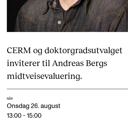
Digitale ressurser for undervisning
Studentenes psykososiale læringsmiljø
Søknad og opptak
CERM og doktorgradsutvalget
FORSKNING OG UTVIKLINGSARBEID
Om FoU på NMH
inviterer til Andreas Bergs
Livet rundt FoU
midtveisevaluering.
For ph.d.-programmet i kunstnerisk utviklingsarbeid
For ph.d.-programmet i musikkforskning
Forskningsetikk
NÅR
Onsdag 26. august
13:00
-
15:00
KONSERTER OG ARRANGEMENTER