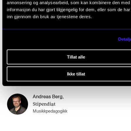
annonsering og analysearbeid, som kan kombinere den med
arbeid. Et viktig aspekt er også å legge til rette for at
informasjon du har gjort tilgjengelig for dem, eller som de ha
inn gjennom din bruk av tjenestene deres.
forskningsmiljøet får et kollektivt eierskap til prosjekt
Derfor er midtveisevalueringen åpen for et internt
publikum.
Detalj
Tillat alle
Kontakt
Ikke tillat
Andreas Berg
,
Stipendiat
Musikkpedagogikk