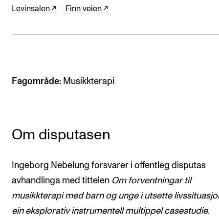
Arrangementer for ansatte
Levinsalen
Finn veien
Gjennomføre konserter og arrangementer
Markedsføring, program og plakat
Låne utstyr – lyd, lys og video
Konsertopptak
Fagområde:
Musikkterapi
ORGANISASJON
Aktuelle saker
Om disputasen
Organisering av NMH
Biblioteket
Ingeborg Nebelung forsvarer i offentleg disputas
Utvalg og komitéer
avhandlinga med tittelen
Om forventningar til
musikkterapi med barn og unge i utsette livssituasjo
Strategier, planer og rapporter
ein eksplorativ instrumentell multippel casestudie.
Hvem gjør hva i administrasjonen