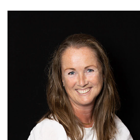
VERKTØY OG HJELP
IT og digitale tjenester
Canvas
Innkjøp og økonomi
Kommunikasjon
Rom og bygg
Alle hjelpesider
UNDERVISNING OG STUDENTSTØTTE
Eksamen og vitnemål
Timeplaner og undervisning
Utvikling av studieplaner og kurs