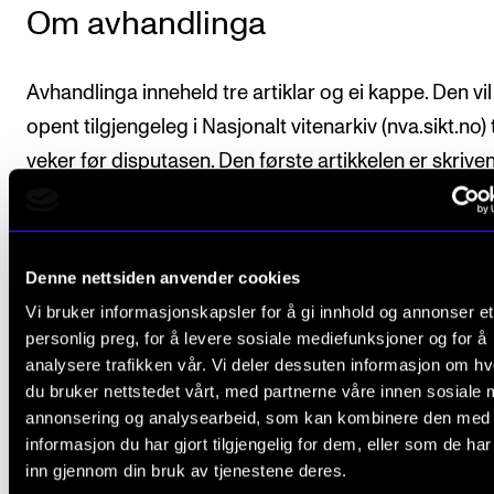
Om avhandlinga
Avhandlinga inneheld tre artiklar og ei kappe. Den vi
opent tilgjengeleg i Nasjonalt vitenarkiv (nva.sikt.no) 
veker før disputasen. Den første artikkelen er skrive
engelsk. Dei to siste artiklane og kappa er skriven på
norsk.
Denne nettsiden anvender cookies
Rettleiar har vore professor Karette Stensæth.
Vi bruker informasjonskapsler for å gi innhold og annonser et
Les meir om studien på NMH sine projektsider.
personlig preg, for å levere sosiale mediefunksjoner og for å
analysere trafikken vår. Vi deler dessuten informasjon om h
du bruker nettstedet vårt, med partnerne våre innen sosiale 
Forskningssenteret CREMAH
annonsering og analysearbeid, som kan kombinere den med
informasjon du har gjort tilgjengelig for dem, eller som de ha
inn gjennom din bruk av tjenestene deres.