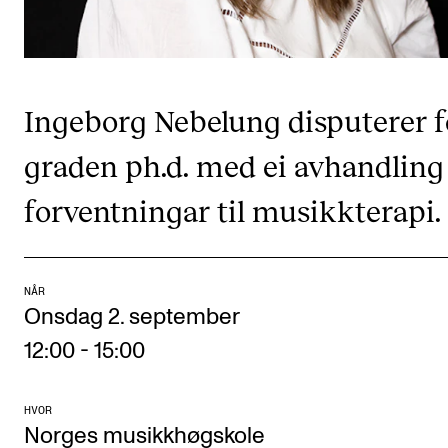
Digitale ressurser for undervisning
Studentenes psykososiale læringsmiljø
Søknad og opptak
Ingeborg Nebelung disputerer f
graden ph.d. med ei avhandlin
FORSKNING OG UTVIKLINGSARBEID
forventningar til musikkterapi.
Om FoU på NMH
Livet rundt FoU
For ph.d.-programmet i kunstnerisk utviklingsarbeid
NÅR
For ph.d.-programmet i musikkforskning
Onsdag 2. september
Forskningsetikk
12:00
-
15:00
HVOR
KONSERTER OG ARRANGEMENTER
Norges musikkhøgskole