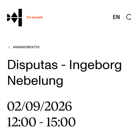
hjem
EN
For ansatte
ARRANGEMENTER
MITT ARBEIDSFORHOLD
Arbeidstid og lønn
Disputas - Ingeborg
Reiser og utveksling
Nebelung
Kompetanse og velferd
Overordnet i mitt arbeid
02/09/2026
Helse, miljø og sikkerhet
Nyansatt på NMH
12:00
-
15:00
Refusjon av utlegg