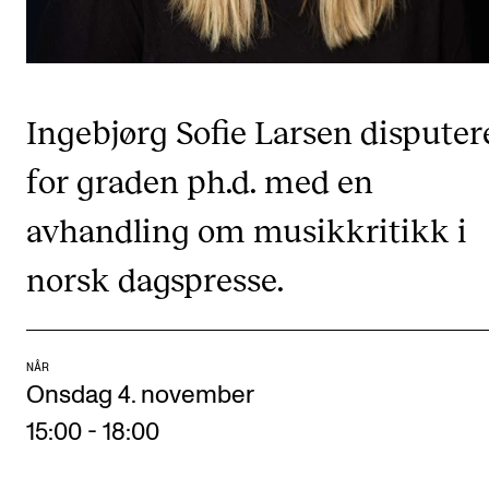
Digitale ressurser for undervisning
Studentenes psykososiale læringsmiljø
Søknad og opptak
Ingebjørg Sofie Larsen disputer
for graden ph.d. med en
FORSKNING OG UTVIKLINGSARBEID
avhandling om musikkritikk i
Om FoU på NMH
Livet rundt FoU
norsk dagspresse.
For ph.d.-programmet i kunstnerisk utviklingsarbeid
For ph.d.-programmet i musikkforskning
NÅR
Forskningsetikk
Onsdag 4. november
15:00
-
18:00
KONSERTER OG ARRANGEMENTER