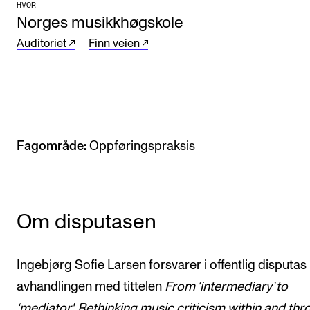
Arrangementer for ansatte
HVOR
Norges musikkhøgskole
Gjennomføre konserter og arrangementer
Auditoriet
Finn veien
Markedsføring, program og plakat
Låne utstyr – lyd, lys og video
Konsertopptak
Fagområde:
Oppføringspraksis
ORGANISASJON
Aktuelle saker
Organisering av NMH
Om disputasen
Biblioteket
Utvalg og komitéer
Ingebjørg Sofie Larsen forsvarer i offentlig disputas
Strategier, planer og rapporter
avhandlingen med tittelen
From ‘intermediary’ to
Hvem gjør hva i administrasjonen
‘mediator'. Rethinking music criticism within and th