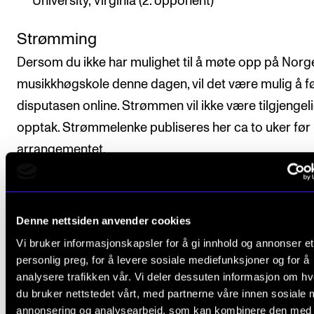
University, Virginia (2. opponent)
Strømming
Dersom du ikke har mulighet til å møte opp på Norg
musikkhøgskole denne dagen, vil det være mulig å f
disputasen online. Strømmen vil ikke være tilgjengeli
opptak. Strømmelenke publiseres her ca to uker før
arrangementet.
OBS! Vi oppfordrer alle som kan til å møte opp fysisk
fordi en strøm i de fleste tilfeller ikke vil oppleves so
Denne nettsiden anvender cookies
fullgodt alternativ til å være til stede i salen. Dette er 
Vi bruker informasjonskapsler for å gi innhold og annonser et
tillegg en forholdsvis enkel videoproduksjon, noe s
personlig preg, for å levere sosiale mediefunksjoner og for å
gi begrensninger knyttet til lyd- og bildegjengivelse.
analysere trafikken vår. Vi deler dessuten informasjon om h
du bruker nettstedet vårt, med partnerne våre innen sosiale 
Forskningssenter:
NordART
annonsering og analysearbeid, som kan kombinere den med