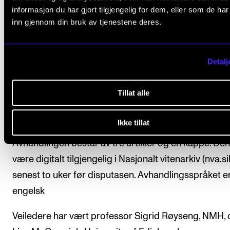
informasjon du har gjort tilgjengelig for dem, eller som de ha
inn gjennom din bruk av tjenestene deres.
Ph.d.-programmet i musikkforskning
Forskningssenteret NordART
Detalj
Tillat alle
Om avhandlingen
Ikke tillat
Avhandlingen består av tre artikler og en kappe. Den 
være digitalt tilgjengelig i Nasjonalt vitenarkiv (nva.si
senest to uker før disputasen. Avhandlingsspråket e
engelsk
Veiledere har vært professor Sigrid Røyseng, NMH, o