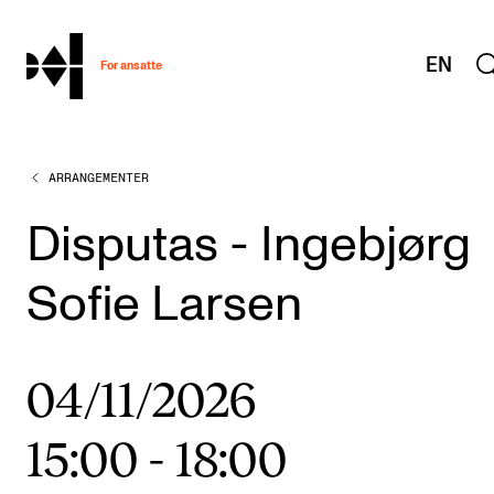
hjem
EN
For ansatte
ARRANGEMENTER
MITT ARBEIDSFORHOLD
Arbeidstid og lønn
Disputas - Ingebjørg
Reiser og utveksling
Sofie Larsen
Kompetanse og velferd
Overordnet i mitt arbeid
04/11/2026
Helse, miljø og sikkerhet
Nyansatt på NMH
15:00
-
18:00
Refusjon av utlegg