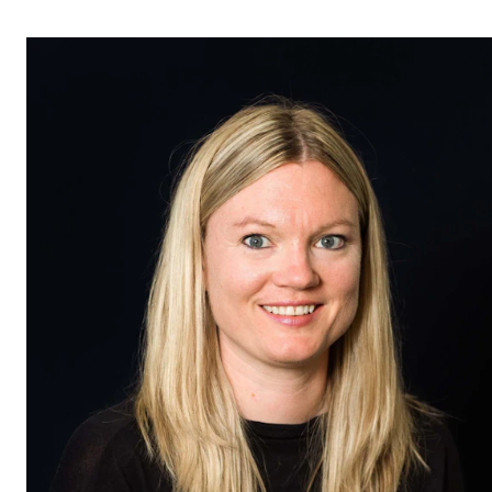
VERKTØY OG HJELP
IT og digitale tjenester
Canvas
Innkjøp og økonomi
Kommunikasjon
Rom og bygg
Alle hjelpesider
UNDERVISNING OG STUDENTSTØTTE
Eksamen og vitnemål
Timeplaner og undervisning
Utvikling av studieplaner og kurs