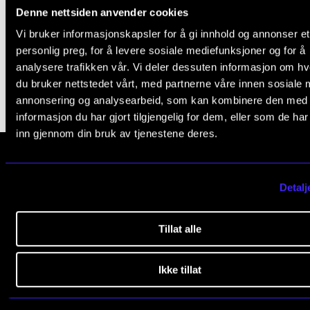
Arrangementer for ansatte
Denne nettsiden anvender cookies
Gjennomføre konserter og arrangementer
Vi bruker informasjonskapsler for å gi innhold og annonser et
Publisert: 3. juni 2026 — Oppdatert: 3. juni 2026
personlig preg, for å levere sosiale mediefunksjoner og for å
Markedsføring, program og plakat
analysere trafikken vår. Vi deler dessuten informasjon om h
Låne utstyr – lyd, lys og video
du bruker nettstedet vårt, med partnerne våre innen sosiale 
annonsering og analysearbeid, som kan kombinere den med
Konsertopptak
informasjon du har gjort tilgjengelig for dem, eller som de ha
inn gjennom din bruk av tjenestene deres.
ORGANISASJON
Aktuelle saker
Norges musikk­høgskole
Detalj
Organisering av NMH
Slemdalsveien 11
0369 Oslo, Norway
Biblioteket
Tillat alle
+47 23 36 70 00
Utvalg og komitéer
post@nmh.no
Ikke tillat
Strategier, planer og rapporter
Hvem gjør hva i administrasjonen