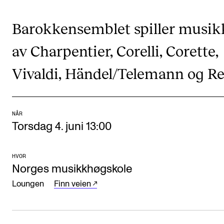
VERKTØY OG HJELP
Barokkensemblet spiller musik
IT og digitale tjenester
av Charpentier, Corelli, Corette,
Canvas
Vivaldi, Händel/Telemann og Re
Innkjøp og økonomi
Kommunikasjon
Rom og bygg
NÅR
Torsdag 4. juni 13:00
Alle hjelpesider
HVOR
UNDERVISNING OG STUDENTSTØTTE
Norges musikkhøgskole
Eksamen og vitnemål
Loungen
Finn veien
Timeplaner og undervisning
Utvikling av studieplaner og kurs