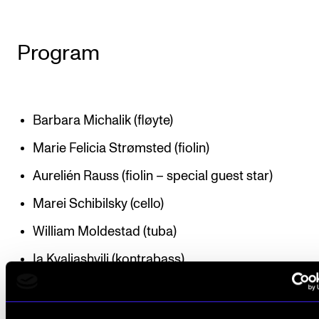
Digitale ressurser for undervisning
Studentenes psykososiale læringsmiljø
Program
Søknad og opptak
FORSKNING OG UTVIKLINGSARBEID
Barbara Michalik (fløyte)
Om FoU på NMH
Marie Felicia Strømsted (fiolin)
Livet rundt FoU
Aurelién Rauss (fiolin – special guest star)
For ph.d.-programmet i kunstnerisk utviklingsarbeid
Marei Schibilsky (cello)
For ph.d.-programmet i musikkforskning
William Moldestad (tuba)
Forskningsetikk
Ia Kvaliashvili (kontrabass)
Christian Kjos (cembalo / valgemneansvarlig)
KONSERTER OG ARRANGEMENTER