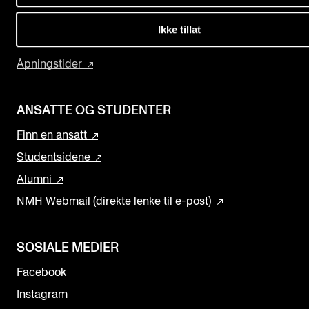
Arrangementer for ansatte
Om Musikkhøgskolen
Ikke tillat
Gjennomføre konserter og arrangementer
Studiene våre
Markedsføring, program og plakat
Åpningstider
Låne utstyr – lyd, lys og video
Konsertopptak
ANSATTE OG STUDENTER
Finn en ansatt
ORGANISASJON
Studentsidene
Aktuelle saker
Alumni
NMH Webmail (direkte lenke til e-post)
Organisering av NMH
Biblioteket
SOSIALE MEDIER
Utvalg og komitéer
Facebook
Strategier, planer og rapporter
Instagram
Hvem gjør hva i administrasjonen