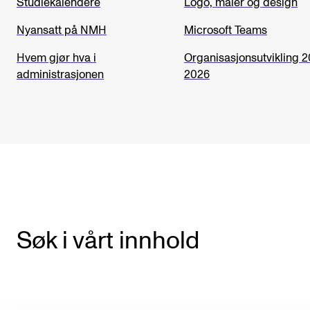
Studiekalendere
Logo, maler og design
VERKTØY OG HJELP
Nyansatt på NMH
Microsoft Teams
IT og digitale tjenester
Hvem gjør hva i
Organisasjonsutvikling 
administrasjonen
2026
Canvas
Innkjøp og økonomi
Kommunikasjon
Rom og bygg
Alle hjelpesider
UNDERVISNING OG STUDENTSTØTTE
Søk i vårt innhold
Eksamen og vitnemål
Timeplaner og undervisning
Utvikling av studieplaner og kurs