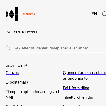
hjem
EN
For ansatte
HVA LETER DU ETTER?
MITT ARBEIDSFORHOLD
Arbeidstid og lønn
Reiser og utveksling
Kompetanse og velferd
SØKES MEST PÅ
Canvas
Gjennomføre konserter 
Overordnet i mitt arbeid
arrangementer
Helse, miljø og sikkerhet
E-post (mail)
FoU-formidling
Nyansatt på NMH
Timeplanlagt undervisning ved
NMH
Tilsettprofilen din
Refusjon av utlegg