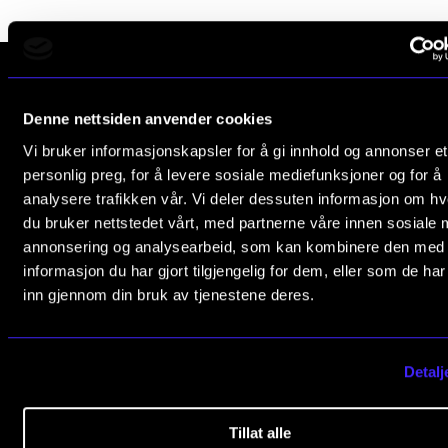
Digitale ressurser for undervisning
Studentenes psykososiale læringsmiljø
Søknad og opptak
Denne nettsiden anvender cookies
Norges musikk­høgskole
Slemdalsveien 11
Vi bruker informasjonskapsler for å gi innhold og annonser et
FORSKNING OG UTVIKLINGSARBEID
0369 Oslo, Norway
personlig preg, for å levere sosiale mediefunksjoner og for å
analysere trafikken vår. Vi deler dessuten informasjon om h
Om FoU på NMH
+47 23 36 70 00
du bruker nettstedet vårt, med partnerne våre innen sosiale 
post@nmh.no
Livet rundt FoU
annonsering og analysearbeid, som kan kombinere den med
informasjon du har gjort tilgjengelig for dem, eller som de ha
For ph.d.-programmet i kunstnerisk utviklingsarbeid
inn gjennom din bruk av tjenestene deres.
EKSTERNE NETTSIDER
For ph.d.-programmet i musikkforskning
Forskningsetikk
Forsiden nmh.no
Detalj
Biblioteket
Forskning og utviklingsarbeid
KONSERTER OG ARRANGEMENTER
Tillat alle
Konserter, serier og festivaler