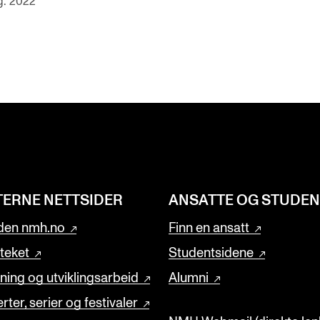
g. 2022
TERNE NETTSIDER
ANSATTE OG STUDE
den nmh.no
Finn en ansatt
oteket
Studentsidene
ning og utviklingsarbeid
Alumni
rter, serier og festivaler