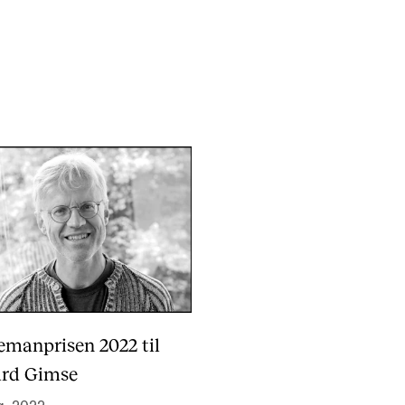
Alle hjelpesider
Sø
KONSERTER OG ARRANGEMENTER
O
Arrangementer for ansatte
Ak
Gjennomføre konserter og arrangementer
Or
Markedsføring, program og plakat
Bib
Låne utstyr – lyd, lys og video
Ut
Konsertopptak
St
emanprisen 2022 til
g
Hv
rd Gimse