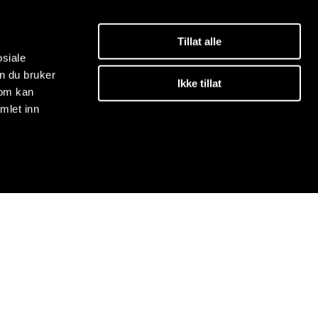
Tillat alle
osiale
n du bruker
Ikke tillat
som kan
mlet inn