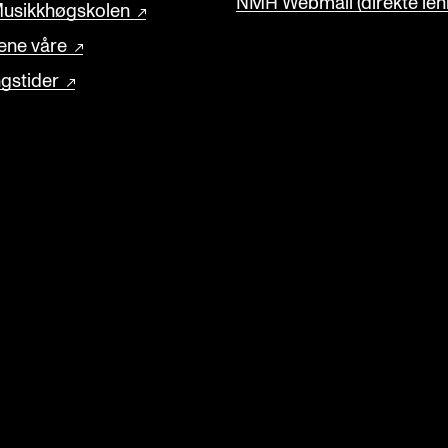
NMH Webmail (direkte lenk
usikkhøgskolen
ene våre
gstider