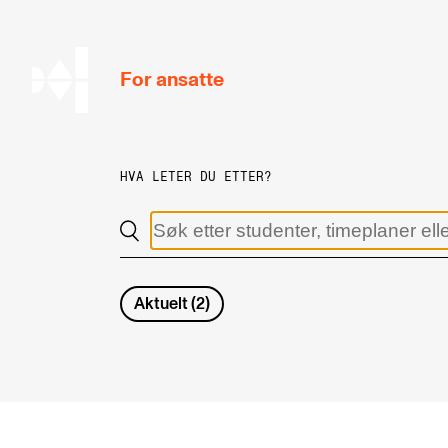
hjem
For ansatte
HVA LETER DU ETTER?
MITT ARBEIDSFORHOLD
Arbeidstid og lønn
Reiser og utveksling
Aktuelt
(
2
)
Kompetanse og velferd
Overordnet i mitt arbeid
Helse, miljø og sikkerhet