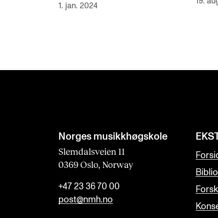
19. au
1. jan. 2024
Norges musikk­høgskole
EKS
Slemdalsveien 11
Forsi
0369 Oslo, Norway
Bibli
+47 23 36 70 00
Forsk
post@nmh.no
Konse