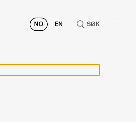
NO
EN
SØK
NDERVISNING OG
TUDENTSTØTTE
samen og vitnemål
meplaner og undervisning
ikling av studieplaner og kurs
gitale ressurser for undervisning
udentenes psykososiale læringsmiljø